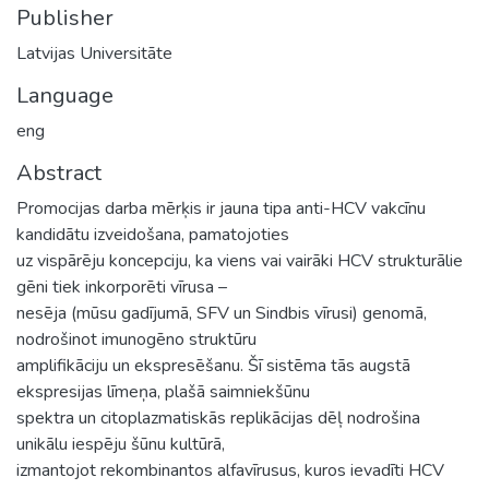
Publisher
Latvijas Universitāte
Language
eng
Abstract
Promocijas darba mērķis ir jauna tipa anti-HCV vakcīnu
kandidātu izveidošana, pamatojoties
uz vispārēju koncepciju, ka viens vai vairāki HCV strukturālie
gēni tiek inkorporēti vīrusa –
nesēja (mūsu gadījumā, SFV un Sindbis vīrusi) genomā,
nodrošinot imunogēno struktūru
amplifikāciju un ekspresēšanu. Šī sistēma tās augstā
ekspresijas līmeņa, plašā saimniekšūnu
spektra un citoplazmatiskās replikācijas dēļ nodrošina
unikālu iespēju šūnu kultūrā,
izmantojot rekombinantos alfavīrusus, kuros ievadīti HCV