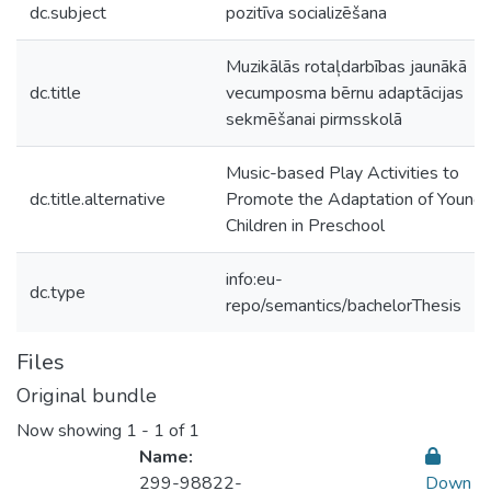
dc.subject
pozitīva socializēšana
Muzikālās rotaļdarbības jaunākā
dc.title
vecumposma bērnu adaptācijas
sekmēšanai pirmsskolā
Music-based Play Activities to
dc.title.alternative
Promote the Adaptation of Younge
Children in Preschool
info:eu-
dc.type
repo/semantics/bachelorThesis
Files
Original bundle
Now showing
1 - 1 of 1
Name:
299-98822-
Down