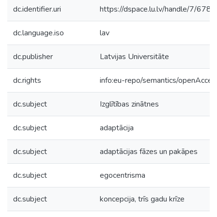
dc.identifier.uri
https://dspace.lu.lv/handle/7/678
dc.language.iso
lav
dc.publisher
Latvijas Universitāte
dc.rights
info:eu-repo/semantics/openAcces
dc.subject
Izglītības zinātnes
dc.subject
adaptācija
dc.subject
adaptācijas fāzes un pakāpes
dc.subject
egocentrisma
dc.subject
koncepcija, trīs gadu krīze