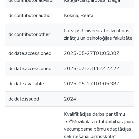
dc.contributor.advisor
Kalēja-Gasparoviča, Daiga
dc.contributor.author
Kokina, Beata
Latvijas Universitāte. Izglītības
dc.contributor.other
zinātņu un psiholoģijas fakultāte
dc.date.accessioned
2025-05-27T01:05:38Z
dc.date.accessioned
2025-07-23T12:42:42Z
dc.date.available
2025-05-27T01:05:38Z
dc.date.issued
2024
Kvalifikācijas darbs par tēmu
¬¬“Muzikālās rotaļdarbības jaunāk
vecumposma bērnu adaptācijas
sekmēšanai pirmsskolā”.