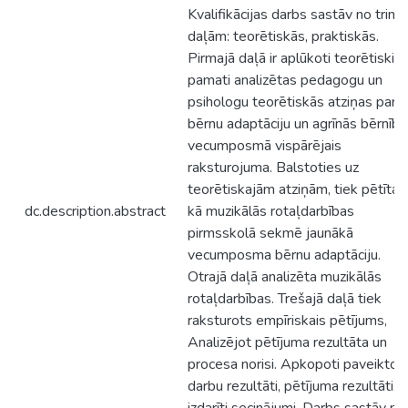
Kvalifikācijas darbs sastāv no trim
daļām: teorētiskās, praktiskās.
Pirmajā daļā ir aplūkoti teorētiskie
pamati analizētas pedagogu un
psihologu teorētiskās atziņas par
bērnu adaptāciju un agrīnās bērnīb
vecumposmā vispārējais
raksturojuma. Balstoties uz
teorētiskajām atziņām, tiek pētītas
dc.description.abstract
kā muzikālās rotaļdarbības
pirmsskolā sekmē jaunākā
vecumposma bērnu adaptāciju.
Otrajā daļā analizēta muzikālās
rotaļdarbības. Trešajā daļā tiek
raksturots empīriskais pētījums,
Analizējot pētījuma rezultāta un
procesa norisi. Apkopoti paveikto
darbu rezultāti, pētījuma rezultāti,