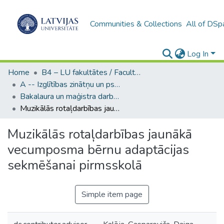
Communities & Collections
All of DSp
Log In
Home
B4 – LU fakultātes / Faculties of the UL
A -- Izglītības zinātņu un psiholoģijas fakultāte / Faculty of Education Sciences and Psychology
Bakalaura un maģistra darbi (PPMF) / Bachelor's and Master's theses
Muzikālās rotaļdarbības jaunākā vecumposma bērnu adaptācijas sekmēšanai pirmsskolā
Muzikālās rotaļdarbības jaunākā
vecumposma bērnu adaptācijas
sekmēšanai pirmsskolā
Simple item page