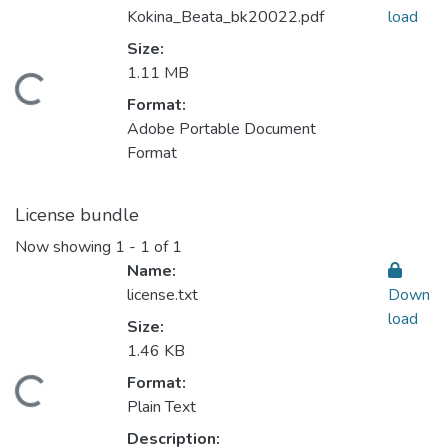
Kokina_Beata_bk20022.pdf
load
Size:
1.11 MB
oading...
Format:
Adobe Portable Document
Format
License bundle
Now showing
1 - 1 of 1
Name:
license.txt
Down
load
Size:
1.46 KB
Format:
oading...
Plain Text
Description: