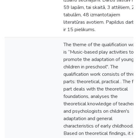
izdarīti secinājumi. Darbs sastāv no
59 lapām, tai skaitā, 3 attēliem, 24
tabulām, 48 izmantotajiem
literatūras avotiem. Papildus darbā
ir 15 pielikums.
The theme of the qualification wor
is “Music-based play activities to
promote the adaptation of younge
children in preschool". The
qualification work consists of three
parts: theoretical, practical . The fir
part deals with the theoretical
foundations, analyses the
theoretical knowledge of teachers
and psychologists on children's
adaptation and general
characteristics of early childhood.
Based on theoretical findings, it is