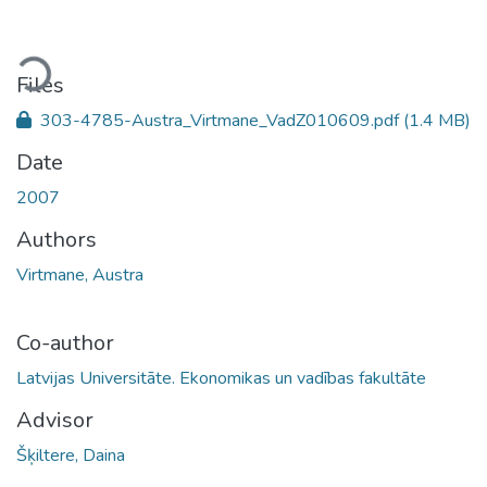
Loading...
Files
303-4785-Austra_Virtmane_VadZ010609.pdf
(1.4 MB)
Date
2007
Authors
Virtmane, Austra
Co-author
Latvijas Universitāte. Ekonomikas un vadības fakultāte
Advisor
Šķiltere, Daina