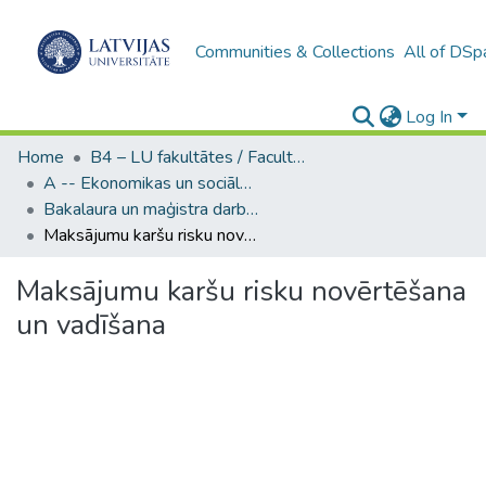
Communities & Collections
All of DSp
Log In
Home
B4 – LU fakultātes / Faculties of the UL
A -- Ekonomikas un sociālo zinātņu fakultāte / Faculty of Economics and Social Sciences
Bakalaura un maģistra darbi (ESZF) / Bachelor's and Master's theses
Maksājumu karšu risku novērtēšana un vadīšana
Maksājumu karšu risku novērtēšana
un vadīšana