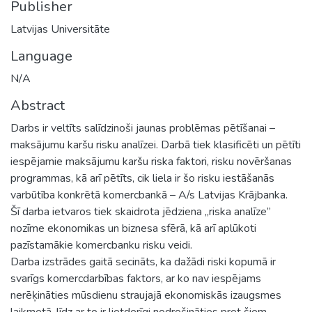
Publisher
Latvijas Universitāte
Language
N/A
Abstract
Darbs ir veltīts salīdzinoši jaunas problēmas pētīšanai –
maksājumu karšu risku analīzei. Darbā tiek klasificēti un pētīti
iespējamie maksājumu karšu riska faktori, risku novēršanas
programmas, kā arī pētīts, cik liela ir šo risku iestāšanās
varbūtība konkrētā komercbankā – A/s Latvijas Krājbanka.
Šī darba ietvaros tiek skaidrota jēdziena „riska analīze”
nozīme ekonomikas un biznesa sfērā, kā arī aplūkoti
pazīstamākie komercbanku risku veidi.
Darba izstrādes gaitā secināts, ka dažādi riski kopumā ir
svarīgs komercdarbības faktors, ar ko nav iespējams
nerēķināties mūsdienu straujajā ekonomiskās izaugsmes
laikmetā, līdz ar to ir lietderīgi nodrošināties pret šiem