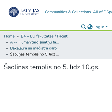
Communities & Collections
All of DSp
Log In
Home
B4 – LU fakultātes / Faculties of the UL
A -- Humanitāro zinātņu fakultāte / Faculty of Humanities
Bakalaura un maģistra darbi (HZF) / Bachelor's and Master's theses
Šaoliņas templis no 5. līdz 10.gs.
Šaoliņas templis no 5. līdz 10.gs.