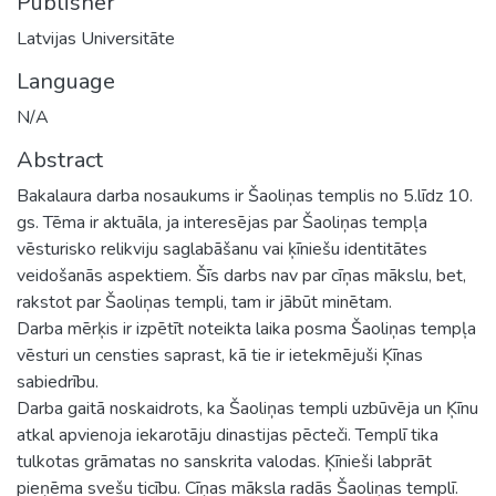
Publisher
Latvijas Universitāte
Language
N/A
Abstract
Bakalaura darba nosaukums ir Šaoliņas templis no 5.līdz 10.
gs. Tēma ir aktuāla, ja interesējas par Šaoliņas tempļa
vēsturisko relikviju saglabāšanu vai ķīniešu identitātes
veidošanās aspektiem. Šīs darbs nav par cīņas mākslu, bet,
rakstot par Šaoliņas templi, tam ir jābūt minētam.
Darba mērķis ir izpētīt noteikta laika posma Šaoliņas tempļa
vēsturi un censties saprast, kā tie ir ietekmējuši Ķīnas
sabiedrību.
Darba gaitā noskaidrots, ka Šaoliņas templi uzbūvēja un Ķīnu
atkal apvienoja iekarotāju dinastijas pēcteči. Templī tika
tulkotas grāmatas no sanskrita valodas. Ķīnieši labprāt
pieņēma svešu ticību. Cīņas māksla radās Šaoliņas templī.