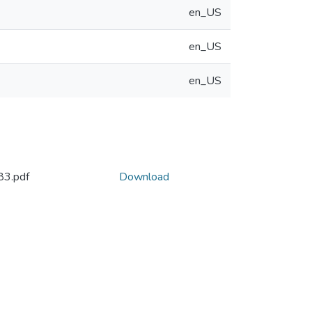
en_US
en_US
en_US
83.pdf
Download