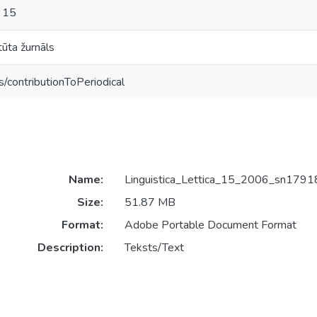
. 15
tūta žurnāls
s/contributionToPeriodical
Name:
Linguistica_Lettica_15_2006_sn1791
Size:
51.87 MB
Format:
Adobe Portable Document Format
Description:
Teksts/Text