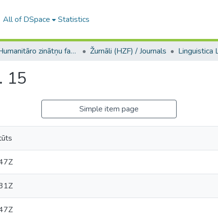
All of DSpace
Statistics
A -- Humanitāro zinātņu fakultāte / Faculty of Humanities
Žurnāli (HZF) / Journals
Linguistica 
. 15
Simple item page
tūts
47Z
31Z
47Z