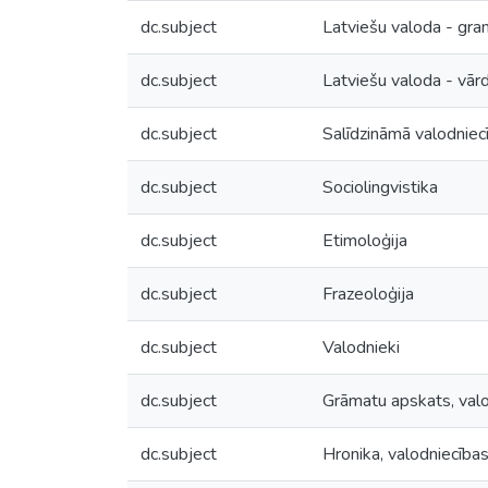
dc.subject
Latviešu valoda - gra
dc.subject
Latviešu valoda - vār
dc.subject
Salīdzināmā valodniec
dc.subject
Sociolingvistika
dc.subject
Etimoloģija
dc.subject
Frazeoloģija
dc.subject
Valodnieki
dc.subject
Grāmatu apskats, val
dc.subject
Hronika, valodniecība