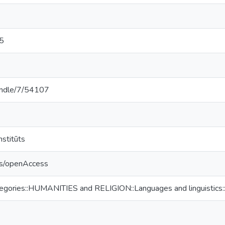
15
handle/7/54107
nstitūts
cs/openAccess
egories::HUMANITIES and RELIGION::Languages and linguistics::