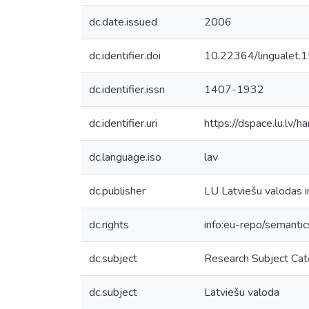
dc.date.issued
2006
dc.identifier.doi
10.22364/lingualet.
dc.identifier.issn
1407-1932
dc.identifier.uri
https://dspace.lu.lv/
dc.language.iso
lav
dc.publisher
LU Latviešu valodas i
dc.rights
info:eu-repo/semanti
dc.subject
Research Subject Cat
dc.subject
Latviešu valoda