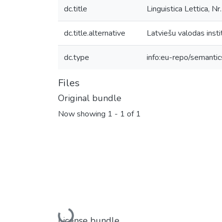
dc.title
Linguistica Lettica, Nr
dc.title.alternative
Latviešu valodas insti
dc.type
info:eu-repo/semantic
Files
Original bundle
Now showing
1 - 1 of 1
License bundle