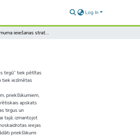
Log In
Uzņēmuma ieiešanas stratēģija Zviedrijas tirgū
tirgū’’ tiek pētītas
n tiek iezīmētas
m, priekšlikumiem,
orētiskais apskats
as tirgus un
 tajā; izmantojot
noskaidrotas ieejas
ādāti priekšlikumi