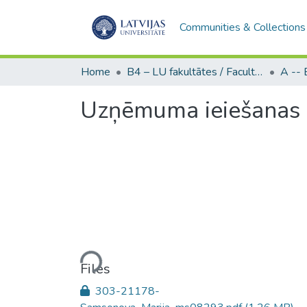
Communities & Collections
Home
B4 – LU fakultātes / Faculties of the UL
Uzņēmuma ieiešanas st
Loading...
Files
303-21178-