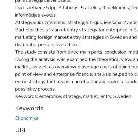
par stratēģijas īstenošanu.
Darbs ietver 75.lpp.,8 tabulas, 5 attēlus, 3 pielikumus; 46 
informācijas avotus.
Atslēgvārdi: uzņēmums, stratēģija, tirgus, ieiešana, Zviedri
Bachelor thesis ‘Market entry strategy for enterprise in 
marketing foreign market entry strategies in Sweden and 
distributor perspectives there.
The study consists from three main parts, conclusion, mot
During the analysis was examined the theoretical view, 
market, as well as overviewed average costs of doing bus
point of view and enterprise financial analysis helped to cl
entry strategy for Latvian market actor and make a concl
possibility process.
Keywords: enterprise, strategy, market, entry, Sweden
Keywords
Ekonomika
URI