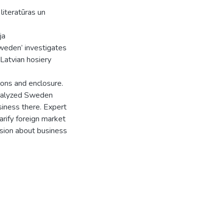
literatūras un
ja
Sweden’ investigates
Latvian hosiery
ions and enclosure.
analyzed Sweden
iness there. Expert
arify foreign market
usion about business