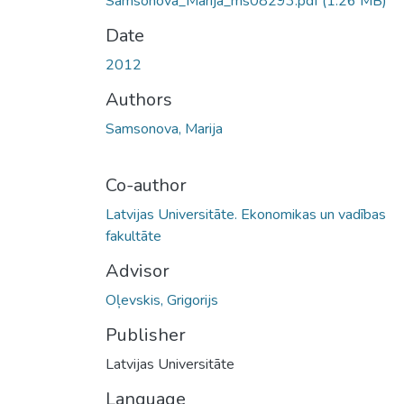
Samsonova_Marija_ms08293.pdf
(1.26 MB)
Date
2012
Authors
Samsonova, Marija
Co-author
Latvijas Universitāte. Ekonomikas un vadības
fakultāte
Advisor
Oļevskis, Grigorijs
Publisher
Latvijas Universitāte
Language