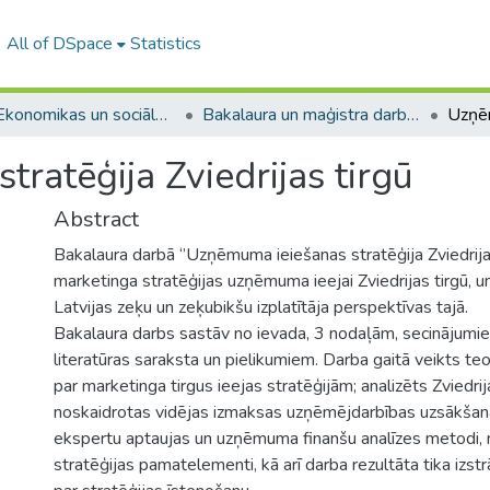
All of DSpace
Statistics
A -- Ekonomikas un sociālo zinātņu fakultāte / Faculty of Economics and Social Sciences
Bakalaura un maģistra darbi (ESZF) / Bachelor's and Master's theses
ratēģija Zviedrijas tirgū
Abstract
Bakalaura darbā ‘’Uzņēmuma ieiešanas stratēģija Zviedrijas 
marketinga stratēģijas uzņēmuma ieejai Zviedrijas tirgū, u
Latvijas zeķu un zeķubikšu izplatītāja perspektīvas tajā.
Bakalaura darbs sastāv no ievada, 3 nodaļām, secinājumie
literatūras saraksta un pielikumiem. Darba gaitā veikts te
par marketinga tirgus ieejas stratēģijām; analizēts Zviedrij
noskaidrotas vidējas izmaksas uzņēmējdarbības uzsākšanai
ekspertu aptaujas un uzņēmuma finanšu analīzes metodi, 
stratēģijas pamatelementi, kā arī darba rezultāta tika izstr