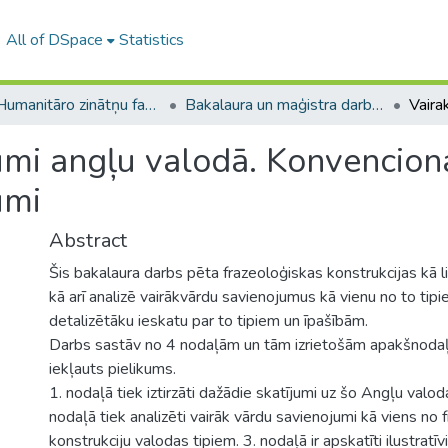
All of DSpace
Statistics
A -- Humanitāro zinātņu fakultāte / Faculty of Humanities
Bakalaura un maģistra darbi (HZF) / Bachelor's and Master's theses
mi angļu valodā. Konvenciona
umi
Abstract
Šis bakalaura darbs pēta frazeoloģiskas konstrukcijas kā l
kā arī analizē vairākvārdu savienojumus kā vienu no to tipi
detalizētāku ieskatu par to tipiem un īpašībām.
Darbs sastāv no 4 nodaļām un tām izrietošām apakšnodaļām
iekļauts pielikums.
1. nodaļā tiek iztirzāti dažādie skatījumi uz šo Angļu valo
nodaļā tiek analizēti vairāk vārdu savienojumi kā viens no 
konstrukciju valodas tipiem. 3. nodaļā ir apskatīti ilustratīv