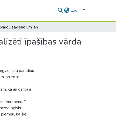
Log In
Vairakvārdu savienojumi angļu valodā. Konvencionalizēti īpašības vārda un lietvārda savienojumi
lizēti īpašības vārda
ingvistisku parādību
em, sniedzot
, kā arī darbā ir
das fenomenu. 2.
frazeoloģisku
i piemēri, kā šie