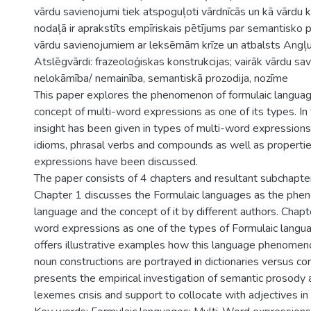
vārdu savienojumi tiek atspoguļoti vārdnīcās un kā vārdu k
nodaļā ir aprakstīts empīriskais pētījums par semantisko p
vārdu savienojumiem ar leksēmām krīze un atbalsts Angļu
Atslēgvārdi: frazeoloģiskas konstrukcijas; vairāk vārdu sav
nelokāmība/ nemainība, semantiskā prozodija, nozīme
This paper explores the phenomenon of formulaic langua
concept of multi-word expressions as one of its types. In
insight has been given in types of multi-word expressions 
idioms, phrasal verbs and compounds as well as properti
expressions have been discussed.
The paper consists of 4 chapters and resultant subchapte
Chapter 1 discusses the Formulaic languages as the phe
language and the concept of it by different authors. Chapt
word expressions as one of the types of Formulaic langu
offers illustrative examples how this language phenomen
noun constructions are portrayed in dictionaries versus co
presents the empirical investigation of semantic prosody 
lexemes crisis and support to collocate with adjectives in