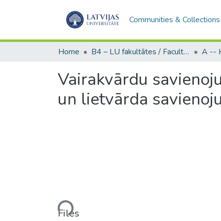
Communities & Collections
Home
B4 – LU fakultātes / Faculties of the UL
Vairakvārdu savienoju
un lietvārda savienoj
Loading...
Files