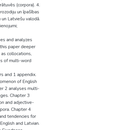
rātuvēs (corpora). 4.
rozodiju un īpašības
 un Latviešu valodā.
ienojumi;
ges and analyzes
 this paper deeper
as collocations,
es of multi-word
rs and 1 appendix.
nomenon of English
er 2 analyses multi-
ages. Chapter 3
on and adjective-
rpora. Chapter 4
and tendencies for
 English and Latvian.