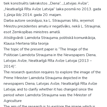
tiek konstruēts laikrakstos „Diena”, „Latvijas Avīze”,
„Neatkarīgā Rīta Avīze Latvijai” laika posmā no 2013. gada
1.jūnija līdz 2014. gada 20. maijam.
Darba autore secinājusi, ka L. Straujumas tēls, ieņemot
Ministru prezidentes amatu ir negatīvāks, nekā L. Straujmai,
esot Zemkopības ministres amatā.
Atslēgvārdi: Laimdota Straujuma, politiskā komunikācija,
Klausa Mertena tēla teorija
The topic of the present paper is “The Image of the
Politician Laimdota Straujuma in the Newspapers Diena,
Latvijas Avīze, Neatkarīgā Rīta Avīze Latvijai (2013 –
2014)”.
The research question requires to explore the image of the
Prime Minister Laimdota Straujuma depicted in the
newspapers Diena, Latvijas Avīze, Neatkarīgā Rīta Avīze
Latvijai, and to clarify whether it has changed since the
period when Laimdota Straujuma was the Minister of
Agriculture
The aim of the research is to explore the image which is