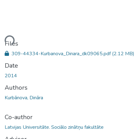
ding...
Files
309-44334-Kurbanova_Dinara_dk09065.pdf
(2.12 MB)
Date
2014
Authors
Kurbānova, Dināra
Co-author
Latvijas Universitāte. Sociālo zinātņu fakultāte