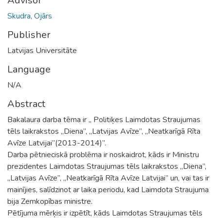
Advisor
Skudra, Ojārs
Publisher
Latvijas Universitāte
Language
N/A
Abstract
Bakalaura darba tēma ir „ Politiķes Laimdotas Straujumas
tēls laikrakstos „Diena”, „Latvijas Avīze”, „Neatkarīgā Rīta
Avīze Latvijai”(2013-2014)”.
Darba pētnieciskā problēma ir noskaidrot, kāds ir Ministru
prezidentes Laimdotas Straujumas tēls laikrakstos „Diena”,
„Latvijas Avīze”, „Neatkarīgā Rīta Avīze Latvijai” un, vai tas ir
mainījies, salīdzinot ar laika periodu, kad Laimdota Straujuma
bija Zemkopības ministre.
Pētījuma mērķis ir izpētīt, kāds Laimdotas Straujumas tēls