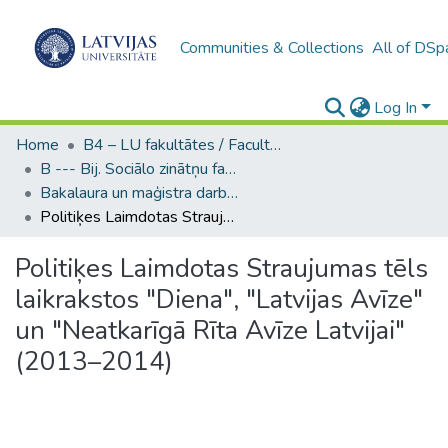
Communities & Collections
All of DSp
Log In
Home
B4 – LU fakultātes / Faculties of the UL
B --- Bij. Sociālo zinātņu fakultātes noslēguma darbi / Faculty of Social Sciences - Graduate works
Bakalaura un maģistra darbi (SZF) / Bachelor's and Master's theses
Politiķes Laimdotas Straujumas tēls laikrakstos "Diena", "Latvijas Avīze" un "Neatkarīgā Rīta Avīze Latvijai" (2013–2014)
Politiķes Laimdotas Straujumas tēls
laikrakstos "Diena", "Latvijas Avīze"
un "Neatkarīgā Rīta Avīze Latvijai"
(2013–2014)