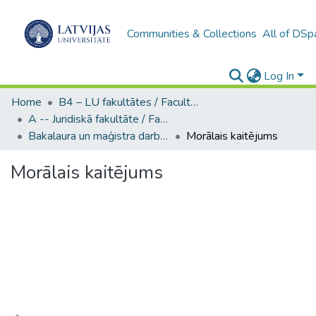
Communities & Collections
All of DSp
Log In
Home
B4 – LU fakultātes / Faculties of the UL
A -- Juridiskā fakultāte / Faculty of Law
Bakalaura un maģistra darbi (JF) / Bachelor's and Master's theses
Morālais kaitējums
Morālais kaitējums