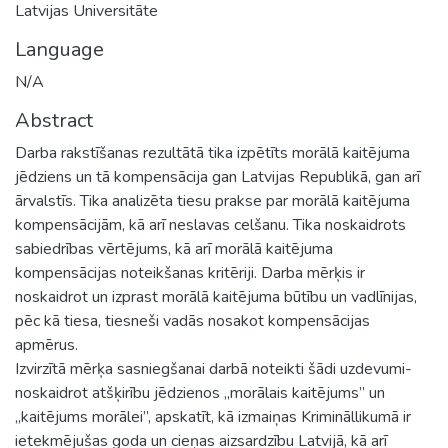
Latvijas Universitāte
Language
N/A
Abstract
Darba rakstīšanas rezultātā tika izpētīts morālā kaitējuma
jēdziens un tā kompensācija gan Latvijas Republikā, gan arī
ārvalstīs. Tika analizēta tiesu prakse par morālā kaitējuma
kompensācijām, kā arī neslavas celšanu. Tika noskaidrots
sabiedrības vērtējums, kā arī morālā kaitējuma
kompensācijas noteikšanas kritēriji. Darba mērķis ir
noskaidrot un izprast morālā kaitējuma būtību un vadlīnijas,
pēc kā tiesa, tiesneši vadās nosakot kompensācijas
apmērus.
Izvirzītā mērķa sasniegšanai darbā noteikti šādi uzdevumi-
noskaidrot atšķirību jēdzienos „morālais kaitējums” un
„kaitējums morālei”, apskatīt, kā izmaiņas Krimināllikumā ir
ietekmējušas goda un cieņas aizsardzību Latvijā, kā arī