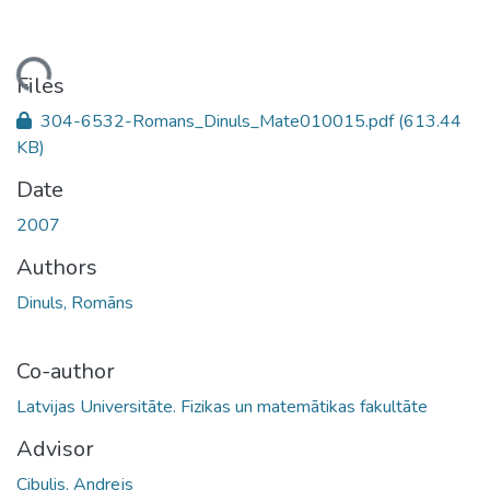
Loading...
Files
304-6532-Romans_Dinuls_Mate010015.pdf
(613.44
KB)
Date
2007
Authors
Dinuls, Romāns
Co-author
Latvijas Universitāte. Fizikas un matemātikas fakultāte
Advisor
Cibulis, Andrejs