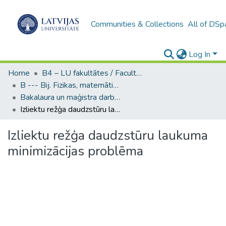
Communities & Collections
All of DSp
Log In
Home
B4 – LU fakultātes / Faculties of the UL
B --- Bij. Fizikas, matemātikas un optometrijas fakultātes studentu noslēguma darbi / Faculty of Physics, Mathematics and Optometry - Graduate works
Bakalaura un maģistra darbi (FMOF) / Bachelor's and Master's theses
Izliektu režģa daudzstūru laukuma minimizācijas problēma
Izliektu režģa daudzstūru laukuma
minimizācijas problēma