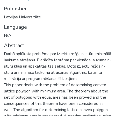
Publisher
Latvijas Universitāte
Language
N/A
Abstract
Darbā aplūkota problēma par izliektu režģa n-stūru minimālā
laukuma atrašanu. Pierādīta teorēma par vienāda laukuma n-
stūru klasi un apskatītas tās sekas. Dots izliektu režģa n-
stūru ar minimālo laukumu atrašanas algoritms, ka arī tā
realizācija ar programmēšanas līdzekļiem.
This paper deals with the problem of determining convex
lattice polygon with minimum area. The theorem about the
set of polygons with equal area has been proved and the
consequences of this theorem have been considered as
well. The algorithm for determining lattice convex polygon
with minimum area is considered. Algorithm realization using