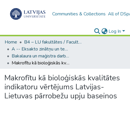
Communities & Collections
All of DSp
Log In
Home
B4 – LU fakultātes / Faculties of the UL
A -- Eksakto zinātņu un tehnoloģiju fakultāte / Faculty of Science and Technology
Bakalaura un maģistra darbi (EZTF) / Bachelor's and Master's theses
Makrofītu kā bioloģiskās kvalitātes indikatoru vērtējums Latvijas-Lietuvas pārrobežu upju baseinos
Makrofītu kā bioloģiskās kvalitātes
indikatoru vērtējums Latvijas-
Lietuvas pārrobežu upju baseinos