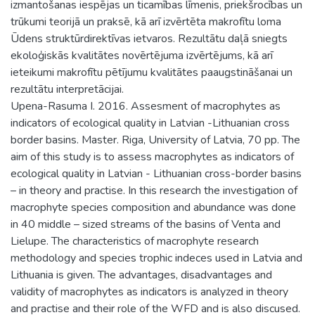
izmantošanas iespējas un ticamības līmenis, priekšrocības un
trūkumi teorijā un praksē, kā arī izvērtēta makrofītu loma
Ūdens struktūrdirektīvas ietvaros. Rezultātu daļā sniegts
ekoloģiskās kvalitātes novērtējuma izvērtējums, kā arī
ieteikumi makrofītu pētījumu kvalitātes paaugstināšanai un
rezultātu interpretācijai.
Upena-Rasuma I. 2016. Assesment of macrophytes as
indicators of ecological quality in Latvian -Lithuanian cross
border basins. Master. Riga, University of Latvia, 70 pp. The
aim of this study is to assess macrophytes as indicators of
ecological quality in Latvian - Lithuanian cross-border basins
– in theory and practise. In this research the investigation of
macrophyte species composition and abundance was done
in 40 middle – sized streams of the basins of Venta and
Lielupe. The characteristics of macrophyte research
methodology and species trophic indeces used in Latvia and
Lithuania is given. The advantages, disadvantages and
validity of macrophytes as indicators is analyzed in theory
and practise and their role of the WFD and is also discused.