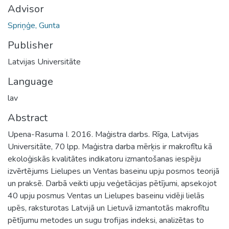
Advisor
Spriņģe, Gunta
Publisher
Latvijas Universitāte
Language
lav
Abstract
Upena-Rasuma I. 2016. Maģistra darbs. Rīga, Latvijas
Universitāte, 70 lpp. Maģistra darba mērķis ir makrofītu kā
ekoloģiskās kvalitātes indikatoru izmantošanas iespēju
izvērtējums Lielupes un Ventas baseinu upju posmos teorijā
un praksē. Darbā veikti upju veģetācijas pētījumi, apsekojot
40 upju posmus Ventas un Lielupes baseinu vidēji lielās
upēs, raksturotas Latvijā un Lietuvā izmantotās makrofītu
pētījumu metodes un sugu trofijas indeksi, analizētas to