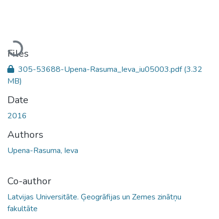
Loading...
Files
305-53688-Upena-Rasuma_Ieva_iu05003.pdf
(3.32
MB)
Date
2016
Authors
Upena-Rasuma, Ieva
Co-author
Latvijas Universitāte. Ģeogrāfijas un Zemes zinātņu
fakultāte