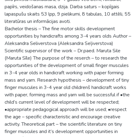
papīrs, veidošanas masa, dzija. Darba saturs – kopīgais
lapaspušu skaits 53 lpp, 9 pielikumi, 8 tabulas, 10 attēli, 55
literatūras un informācijas avoti.
Bachelor thesis – The fine motor skills development
opportunities by handicrafts among 3-4 years olds Author –
Aleksandra Seliverstova (Aleksandra Seļiverstova)
Scientific supervisor of the work – Dr.paed. Maruta Sile
(Maruta Sīle) The purpose of the reserch – to research the
opportunities of the development of small finger muscules
in 3-4 year olds in handicraft working with paper forming
mass and yarn. Research hypothesis – development of tiny
finger muscules in 3-4 year old childrenš handicraft works
with paper, forming mass and yarn will be successful if •the
child’s current level of development will be respected;
•appropriate pedagogical approach will be used; •respect
the age – specific characteristic and encourage creative
activity. Theoretical part – the scientific literature on tiny
finger muscules and it’s development opportunities in