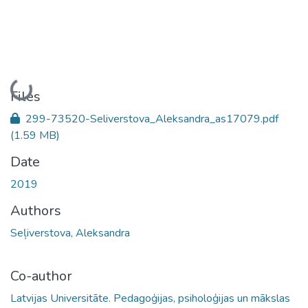
Loading...
Files
299-73520-Seliverstova_Aleksandra_as17079.pdf
(1.59 MB)
Date
2019
Authors
Seļiverstova, Aleksandra
Co-author
Latvijas Universitāte. Pedagoģijas, psiholoģijas un mākslas