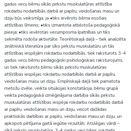
gadus vecu bērnu sīkās pirkstu muskulatūras attīstība
rokdarbu nodarbībās darbā ar papīru, veidošanas masu un
dziju būs veiksmīga, ja •tiks ievērots bērna esošais
attīstības līmenis; •tiks izmantota atbilstoša pedagoģiskā
pieeja; •tiks ievērotas vecumposma īpatnības un tiks
sekmēta rodoša aktivitāte. Teorētiskajā daļā – tiek analizēta
zinātniskā literatūra par sīko pirkstu muskulatūru un tās
attīstības iespējām rokdarbu nodarbībās, tiek raksturots 3-4
gadus vecu bērnu pedagoģiski psiholoģiskais raksturojums,
un tiek raksturots bērnu sīkās pirkstu muskulatūras
attīstības iespējas rokdarbu nodarbībās darbā ar papīru,
veidošanas masu un dziju. Empīriskajā daļā tiek pamatota
metožu izvēle, veikta situācijas konstatācija, bērnu grupā
veikta pedagoģiskā izmēģinājuma darbība sīkās pirkstu
muskulatūras attīstības iespējai rokdarbu nodarbībās darbā
ar papīru, veidošanas masu un dziju, veicot dažādas
praktiskās darbības ar papīru, veidošanas masu un dziju, un
apkopoti pētījuma gaitā iegūtie rezultāti. Atslēgas vārdi –
sīkā pirkstu muskulatūra, 3-4 gadus veci bērni, rokdarbi,