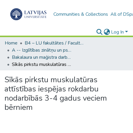
Communities & Collections
All of DSp
Log In
Home
B4 – LU fakultātes / Faculties of the UL
A -- Izglītības zinātņu un psiholoģijas fakultāte / Faculty of Education Sciences and Psychology
Bakalaura un maģistra darbi (PPMF) / Bachelor's and Master's theses
Sīkās pirkstu muskulatūras attīstības iespējas rokdarbu nodarbībās 3-4 gadus veciem bērniem
Sīkās pirkstu muskulatūras
attīstības iespējas rokdarbu
nodarbībās 3-4 gadus veciem
bērniem