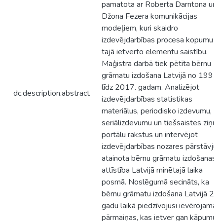
pamatota ar Roberta Darntona un
Džona Fezera komunikācijas
modeļiem, kuri skaidro
izdevējdarbības procesa kopumu u
tajā ietverto elementu saistību.
Maģistra darbā tiek pētīta bērnu
grāmatu izdošana Latvijā no 1991.
līdz 2017. gadam. Analizējot
dc.description.abstract
izdevējdarbības statistikas
materiālus, periodisko izdevumu,
seriālizdevumu un tiešsaistes ziņu
portālu rakstus un intervējot
izdevējdarbības nozares pārstāvjus
atainota bērnu grāmatu izdošanas
attīstība Latvijā minētajā laika
posmā. Noslēgumā secināts, ka
bērnu grāmatu izdošana Latvijā 27
gadu laikā piedzīvojusi ievērojamas
pārmaiņas, kas ietver gan kāpumus