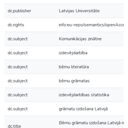
dc.publisher
Latvijas Universitāte
dc.rights
info:eu-repo/semantics/openAcces
dc.subject
Komunikācijas zinātne
dc.subject
izdevējdarbība
dc.subject
bērnu literatūra
dc.subject
bērnu grāmatas
dc.subject
izdevējdarbības statistika
dc.subject
grāmatu izdošana Latvijā
Bērnu grāmatu izdošana Latvijā no
dc.title