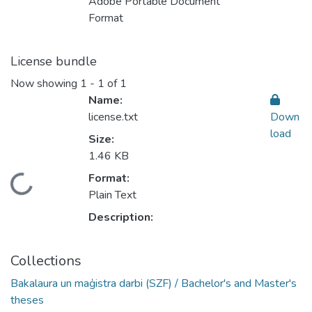
Adobe Portable Document
Format
License bundle
Now showing
1 - 1 of 1
Name:
license.txt
Down
load
Size:
1.46 KB
Format:
Loading...
Plain Text
Description:
Collections
Bakalaura un maģistra darbi (SZF) / Bachelor's and Master's
theses