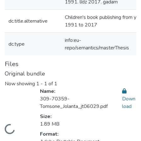
1991. līdz 2017. gadam
Children's book publishing from ye
dc.title.alternative
1991 to 2017
info:eu-
dc.type
repo/semantics/masterThesis
Files
Original bundle
Now showing
1 - 1 of 1
Name:
309-70359-
Down
Tomsone_Jolanta_jt06029.pdf
load
Size:
1.89 MB
Loading...
Format: