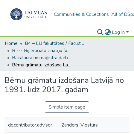
Communities & Collections
All of DSp
Log In
Home
B4 – LU fakultātes / Faculties of the UL
B --- Bij. Sociālo zinātņu fakultātes noslēguma darbi / Faculty of Social Sciences - Graduate works
Bakalaura un maģistra darbi (SZF) / Bachelor's and Master's theses
Bērnu grāmatu izdošana Latvijā no 1991. līdz 2017. gadam
Bērnu grāmatu izdošana Latvijā no
1991. līdz 2017. gadam
Simple item page
dc.contributor.advisor
Zanders, Viesturs