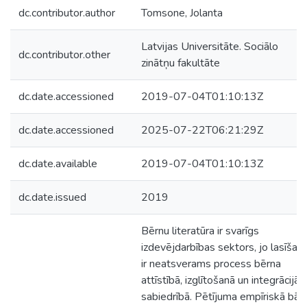
dc.contributor.author
Tomsone, Jolanta
Latvijas Universitāte. Sociālo
dc.contributor.other
zinātņu fakultāte
dc.date.accessioned
2019-07-04T01:10:13Z
dc.date.accessioned
2025-07-22T06:21:29Z
dc.date.available
2019-07-04T01:10:13Z
dc.date.issued
2019
Bērnu literatūra ir svarīgs
izdevējdarbības sektors, jo lasīšan
ir neatsverams process bērna
attīstībā, izglītošanā un integrācijā
sabiedrībā. Pētījuma empīriskā bāz