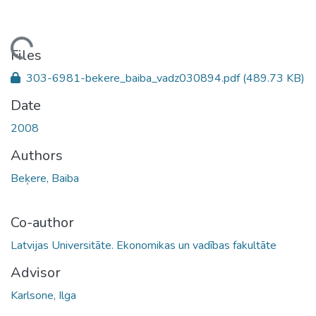
ding...
Files
303-6981-bekere_baiba_vadz030894.pdf
(489.73 KB)
Date
2008
Authors
Beķere, Baiba
Co-author
Latvijas Universitāte. Ekonomikas un vadības fakultāte
Advisor
Karlsone, Ilga