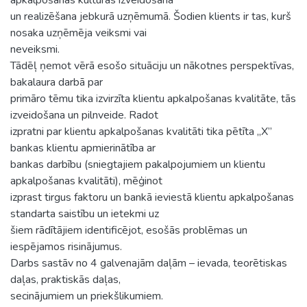
un realizēšana jebkurā uzņēmumā. Šodien klients ir tas, kurš
nosaka uzņēmēja veiksmi vai
neveiksmi.
Tādēļ ņemot vērā esošo situāciju un nākotnes perspektīvas,
bakalaura darbā par
primāro tēmu tika izvirzīta klientu apkalpošanas kvalitāte, tās
izveidošana un pilnveide. Radot
izpratni par klientu apkalpošanas kvalitāti tika pētīta „X”
bankas klientu apmierinātība ar
bankas darbību (sniegtajiem pakalpojumiem un klientu
apkalpošanas kvalitāti), mēģinot
izprast tirgus faktoru un bankā ieviestā klientu apkalpošanas
standarta saistību un ietekmi uz
šiem rādītājiem identificējot, esošās problēmas un
iespējamos risinājumus.
Darbs sastāv no 4 galvenajām daļām – ievada, teorētiskas
daļas, praktiskās daļas,
secinājumiem un priekšlikumiem.