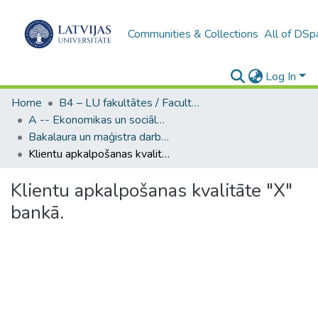
Communities & Collections
All of DSp
Log In
Home
B4 – LU fakultātes / Faculties of the UL
A -- Ekonomikas un sociālo zinātņu fakultāte / Faculty of Economics and Social Sciences
Bakalaura un maģistra darbi (ESZF) / Bachelor's and Master's theses
Klientu apkalpošanas kvalitāte "X" bankā.
Klientu apkalpošanas kvalitāte "X"
bankā.