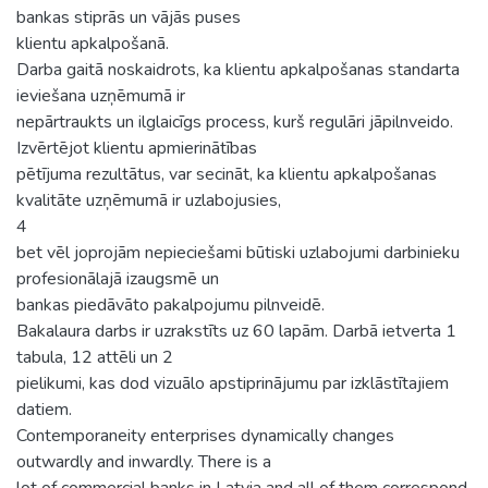
bankas stiprās un vājās puses
klientu apkalpošanā.
Darba gaitā noskaidrots, ka klientu apkalpošanas standarta
ieviešana uzņēmumā ir
nepārtraukts un ilglaicīgs process, kurš regulāri jāpilnveido.
Izvērtējot klientu apmierinātības
pētījuma rezultātus, var secināt, ka klientu apkalpošanas
kvalitāte uzņēmumā ir uzlabojusies,
4
bet vēl joprojām nepieciešami būtiski uzlabojumi darbinieku
profesionālajā izaugsmē un
bankas piedāvāto pakalpojumu pilnveidē.
Bakalaura darbs ir uzrakstīts uz 60 lapām. Darbā ietverta 1
tabula, 12 attēli un 2
pielikumi, kas dod vizuālo apstiprinājumu par izklāstītajiem
datiem.
Contemporaneity enterprises dynamically changes
outwardly and inwardly. There is a
lot of commercial banks in Latvia and all of them correspond