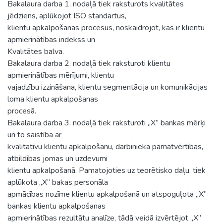
Bakalaura darba 1. nodaļā tiek raksturots kvalitātes
jēdziens, aplūkojot ISO standartus,
klientu apkalpošanas procesus, noskaidrojot, kas ir klientu
apmierinātības indekss un
Kvalitātes balva.
Bakalaura darba 2. nodaļā tiek raksturoti klientu
apmierinātības mērījumi, klientu
vajadzību izzināšana, klientu segmentācija un komunikācijas
loma klientu apkalpošanas
procesā.
Bakalaura darba 3. nodaļā tiek raksturoti „X” bankas mērķi
un to saistība ar
kvalitatīvu klientu apkalpošanu, darbinieka pamatvērtības,
atbildības jomas un uzdevumi
klientu apkalpošanā. Pamatojoties uz teorētisko daļu, tiek
aplūkota „X” bakas personāla
apmācības nozīme klientu apkalpošanā un atspoguļota „X”
bankas klientu apkalpošanas
apmierinātības rezultātu analīze, tādā veidā izvērtējot „X”