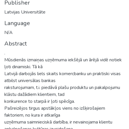
Publisher
Latvijas Universitāte
Language
N/A
Abstract
.
Mūsdienās izmaiņas uzņēmuma iekšējā un ārējā vidē notiek
ļoti dinamiski. Tā kā
Latvijā darbojās liels skaits komercbanku un praktiski visas
atbilst universālas bankas
raksturojumam, t.i. piedāvā plašu produktu un pakalpojumu
klāstu dažādiem klientiem, tad
konkurence to starpā ir ļoti spēcīga.
Pašreizējos tirgus apstākļos viens no izšķirošajiem
faktoriem, no kura ir atkarīga
uzņēmuma saimnieciskā darbība, ir nevainojama klientu
apkalpošanas kultūras izveidošana