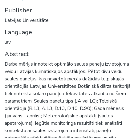
Publisher
Latvijas Universitāte
Language
lav
Abstract
Darba mērķis ir noteikt optimālo saules paneļu izvietojuma
veidu Latvijas klimatiskajos apstākļos. Pētot divu veidu
saules paneļus, kas novietoti piecās dažādās telpiskajās
orientācijās Latvijas Universitātes Botāniskā dārza teritorijā,
tiek noteikta solāro paneļu efektivitātes atkarība no šiem
parametriem: Saules paneļu tips (JA vai LG); Telpiskā
orientācija (R.13, A.13, D.13, D.40, D.90); Gada mēnesis
(janvāris - aprīlis); Meteoroloģiskie apstākļi (saules
apstarojums). Iegūtie monitoringa rezultāti tiek analizēti
kontekstā ar saules izstarojuma intensitāti, paneļu
potenciālās efektivitātes fizikālo novērtējumu un citu