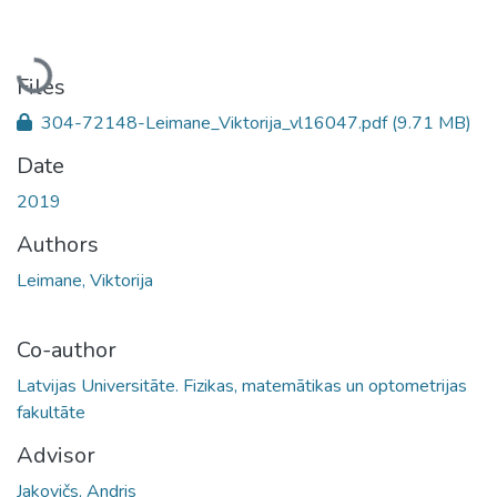
Loading...
Files
304-72148-Leimane_Viktorija_vl16047.pdf
(9.71 MB)
Date
2019
Authors
Leimane, Viktorija
Co-author
Latvijas Universitāte. Fizikas, matemātikas un optometrijas
fakultāte
Advisor
Jakovičs, Andris