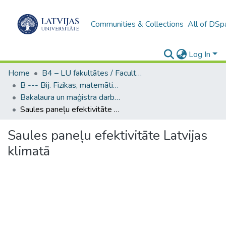
Communities & Collections
All of DSp
Log In
Home
B4 – LU fakultātes / Faculties of the UL
B --- Bij. Fizikas, matemātikas un optometrijas fakultātes studentu noslēguma darbi / Faculty of Physics, Mathematics and Optometry - Graduate works
Bakalaura un maģistra darbi (FMOF) / Bachelor's and Master's theses
Saules paneļu efektivitāte Latvijas klimatā
Saules paneļu efektivitāte Latvijas
klimatā