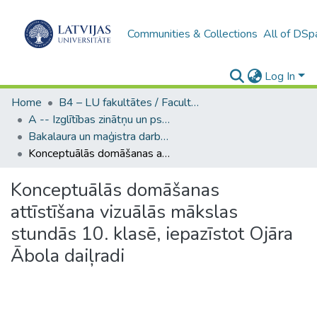
Communities & Collections
All of DSp
Log In
Home
B4 – LU fakultātes / Faculties of the UL
A -- Izglītības zinātņu un psiholoģijas fakultāte / Faculty of Education Sciences and Psychology
Bakalaura un maģistra darbi (PPMF) / Bachelor's and Master's theses
Konceptuālās domāšanas attīstīšana vizuālās mākslas stundās 10. klasē, iepazīstot Ojāra Ābola daiļradi
Konceptuālās domāšanas
attīstīšana vizuālās mākslas
stundās 10. klasē, iepazīstot Ojāra
Ābola daiļradi