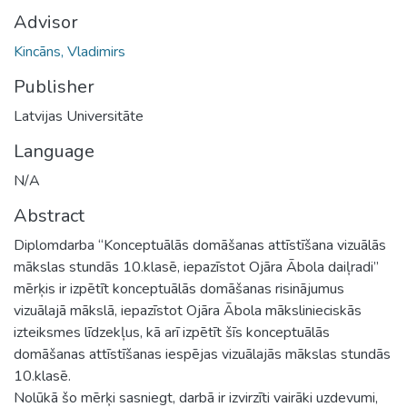
Advisor
Kincāns, Vladimirs
Publisher
Latvijas Universitāte
Language
N/A
Abstract
Diplomdarba “Konceptuālās domāšanas attīstīšana vizuālās
mākslas stundās 10.klasē, iepazīstot Ojāra Ābola daiļradi”
mērķis ir izpētīt konceptuālās domāšanas risinājumus
vizuālajā mākslā, iepazīstot Ojāra Ābola mākslinieciskās
izteiksmes līdzekļus, kā arī izpētīt šīs konceptuālās
domāšanas attīstīšanas iespējas vizuālajās mākslas stundās
10.klasē.
Nolūkā šo mērķi sasniegt, darbā ir izvirzīti vairāki uzdevumi,