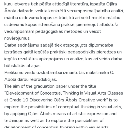
kuru ietvaros tiek pētīta attiecīgā literatūra, iepazīta Ojāra
Ābola daiļrade, veikta konkrētā vecumposma īpatnību analīzi,
mācību uzdevumu kopas izstrādi, kā arī veikt minēto mācību
uzdevumu kopas īstenošanu praksē, piemērojot atbilstoši
vecumposmam pedagoģiskās metodes un veicot
novērojumus.
Darba secinājumu sadaļā tiek atspoguļots diplomdarba
izstrādes gaitā iegūtās praktiski pedagoģiskās pieredzes un
iegūto rezultātus apkopojums un analīze, kas arī veido darba
būtiskākās atziņas.
Pielikumu veido uzskatāmībai izmantotās mākslinieka O.
Ābola darbu reprodukcijas.
The aim of the graduation paper under the title
“Development of Conceptual Thinking in Visual Arts Classes
at Grade 10 Discovering Ojārs Ābols Creative work” is to
explore the possibilities of conceptual thinking in visual arts,
by applying Ojārs Ābols means of artistic expression and
technique as well as to explore the possibilities of
development of conceptual thinking within visual arts