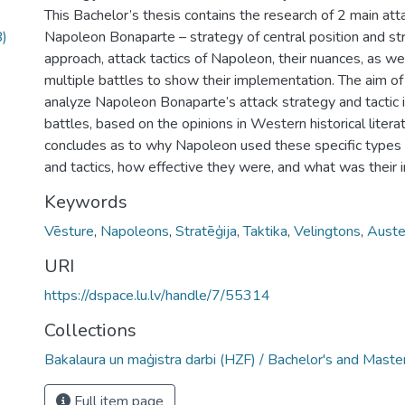
This Bachelor’s thesis contains the research of 2 main att
)
Napoleon Bonaparte – strategy of central position and str
approach, attack tactics of Napoleon, their nuances, as wel
multiple battles to show their implementation. The aim of t
analyze Napoleon Bonaparte’s attack strategy and tactic i
battles, based on the opinions in Western historical litera
concludes as to why Napoleon used these specific types 
and tactics, how effective they were, and what was their 
Keywords
Vēsture
,
Napoleons
,
Stratēģija
,
Taktika
,
Velingtons
,
Auster
URI
https://dspace.lu.lv/handle/7/55314
Collections
Bakalaura un maģistra darbi (HZF) / Bachelor's and Maste
Full item page