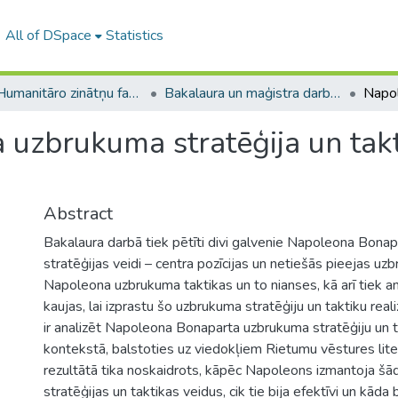
All of DSpace
Statistics
A -- Humanitāro zinātņu fakultāte / Faculty of Humanities
Bakalaura un maģistra darbi (HZF) / Bachelor's and Master's theses
uzbrukuma stratēģija un takt
Abstract
Bakalaura darbā tiek pētīti divi galvenie Napoleona Bona
stratēģijas veidi – centra pozīcijas un netiešās pieejas uz
Napoleona uzbrukuma taktikas un to nianses, kā arī tiek an
kaujas, lai izprastu šo uzbrukuma stratēģiju un taktiku real
ir analizēt Napoleona Bonaparta uzbrukuma stratēģiju un t
kontekstā, balstoties uz viedokļiem Rietumu vēstures lite
rezultātā tika noskaidrots, kāpēc Napoleons izmantoja š
stratēģijas un taktikas veidus, cik tie bija efektīvi un kāda 