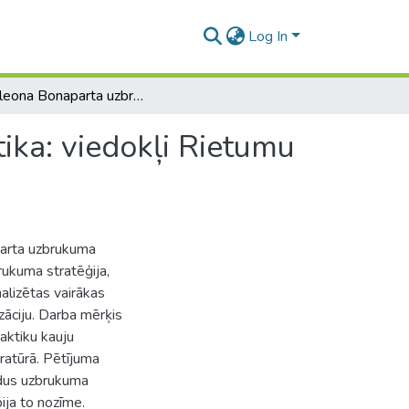
Log In
Napoleona Bonaparta uzbrukuma stratēģija un taktika: viedokļi Rietumu vēstures literatūrā
ika: viedokļi Rietumu
parta uzbrukuma
brukuma stratēģija,
alizētas vairākas
izāciju. Darba mērķis
aktiku kauju
ratūrā. Pētījuma
ādus uzbrukuma
bija to nozīme.