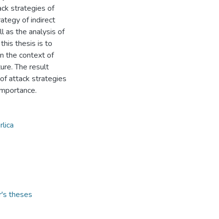
ack strategies of
ategy of indirect
l as the analysis of
his thesis is to
n the context of
ture. The result
of attack strategies
importance.
lica
r's theses