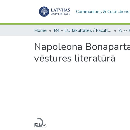
Communities & Collections
Home
B4 – LU fakultātes / Faculties of the UL
Napoleona Bonaparta 
vēstures literatūrā
Loading...
Files