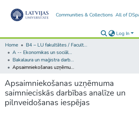
Communities & Collections
All of DSp
Log In
Home
B4 – LU fakultātes / Faculties of the UL
A -- Ekonomikas un sociālo zinātņu fakultāte / Faculty of Economics and Social Sciences
Bakalaura un maģistra darbi (ESZF) / Bachelor's and Master's theses
Apsaimniekošanas uzņēmuma saimnieciskās darbības analīze un pilnveidošanas iespējas
Apsaimniekošanas uzņēmuma
saimnieciskās darbības analīze un
pilnveidošanas iespējas