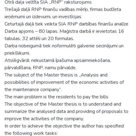
Otrā daļa veltīta SIA „RNP” raksturojums
Trešajā daļā RNP finanšu vadības mērķi, firmas budžeta
ieņēmumi un izdevumi, un investīcijas
Ceturtajā daļā tiek veikta SIA RNP darbības finanšu analīze
Darba apjoms – 80 lapas. Maģistra darbā ir ievietotas 16
tabulas, 32 attēli un 20 formulas.
Darba nobeigumā tiek noformulēti galvenie secinājumi un
priekšlikumi.
Atslēgvārdi: nekustamā īpašuma apsaimniekošana,
pārvaldīšana, RNP, namu pārvalde.
The subject of the Master thesis is „Analysis and
possibilities of improvement of the economic activities of
the maintenance company”.
The main problem is the residents to pay the bills
The objective of the Master thesis is to understand and
summarize the analysed data and providing of proposals to
improve the activities of the company.
In order to achieve the objective the author has specified
the following work tasks: