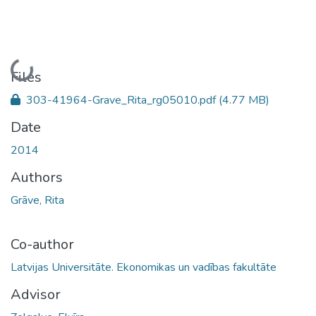
Loading...
Files
303-41964-Grave_Rita_rg05010.pdf
(4.77 MB)
Date
2014
Authors
Grāve, Rita
Co-author
Latvijas Universitāte. Ekonomikas un vadības fakultāte
Advisor