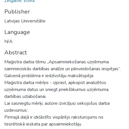
Zelgalve, Elvīra
Publisher
Latvijas Universitāte
Language
N/A
Abstract
Maģistra darba tēmu „Apsaimniekošanas uzņēmuma
saimnieciskās darbības analīze un pilnveidošanas iespējas”.
Galvenā problēma ir iedzīvotāju maksātspēja
Maģistra darba mērķis - izprast, apkopot analizētos
uzņēmuma datus un sniegt priekšlikumus uzņēmuma
darbības uzlabošanai.
Lai sasniegtu mērķi, autore izvirzījusi sekojošus darba
uzdevumus:
Pirmajā daļā ir izklāstīts vispārējs raksturojums no
teorētiskā ieskata par apsaimniekotāju