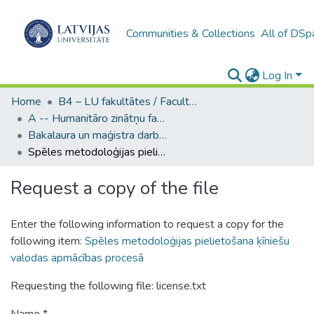
Communities & Collections
All of DSp
Log In
Home
B4 – LU fakultātes / Faculties of the UL
A -- Humanitāro zinātņu fakultāte / Faculty of Humanities
Bakalaura un maģistra darbi (HZF) / Bachelor's and Master's theses
Spēles metodoloģijas pielietošana ķīniešu valodas apmācības procesā
Request a copy of the file
Enter the following information to request a copy for the
following item:
Spēles metodoloģijas pielietošana ķīniešu
valodas apmācības procesā
Requesting the following file: license.txt