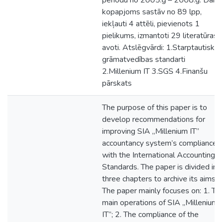
periodu no 2005.g – 2008.g. Darb
kopapjoms sastāv no 89 lpp,
iekļauti 4 attēli, pievienots 1
pielikums, izmantoti 29 literatūras
avoti. Atslēgvārdi: 1.Starptautiskie
grāmatvedības standarti
2.Millenium IT 3.SGS 4.Finanšu
pārskats
The purpose of this paper is to
develop recommendations for
improving SIA „Millenium IT”
accountancy system’s compliance
with the International Accounting
Standards. The paper is divided int
three chapters to archive its aims.
The paper mainly focuses on: 1. Th
main operations of SIA „Millenium
IT”; 2. The compliance of the