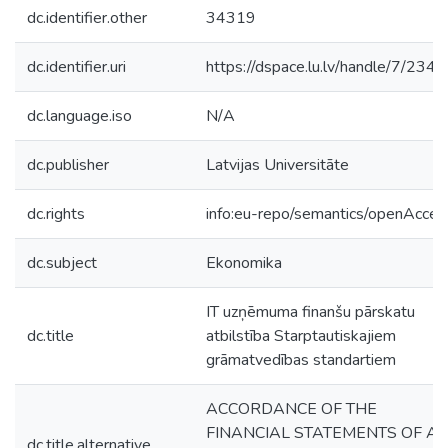
dc.identifier.other
34319
dc.identifier.uri
https://dspace.lu.lv/handle/7/234
dc.language.iso
N/A
dc.publisher
Latvijas Universitāte
dc.rights
info:eu-repo/semantics/openAcces
dc.subject
Ekonomika
IT uzņēmuma finanšu pārskatu
dc.title
atbilstība Starptautiskajiem
grāmatvedības standartiem
ACCORDANCE OF THE
FINANCIAL STATEMENTS OF A
dc.title.alternative