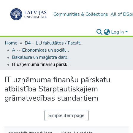
Communities & Collections
All of DSp
Log In
Home
B4 – LU fakultātes / Faculties of the UL
A -- Ekonomikas un sociālo zinātņu fakultāte / Faculty of Economics and Social Sciences
Bakalaura un maģistra darbi (ESZF) / Bachelor's and Master's theses
IT uzņēmuma finanšu pārskatu atbilstība Starptautiskajiem grāmatvedības standartiem
IT uzņēmuma finanšu pārskatu
atbilstība Starptautiskajiem
grāmatvedības standartiem
Simple item page