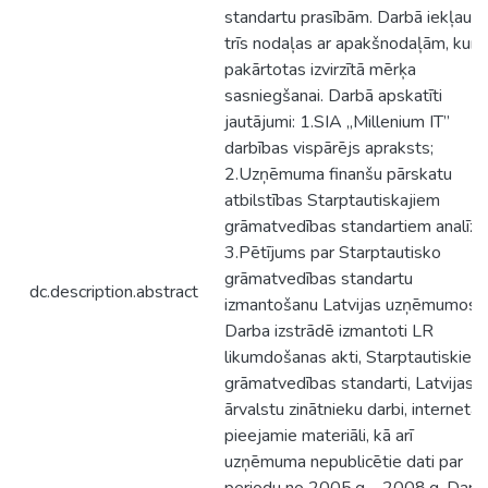
standartu prasībām. Darbā iekļauta
trīs nodaļas ar apakšnodaļām, kura
pakārtotas izvirzītā mērķa
sasniegšanai. Darbā apskatīti
jautājumi: 1.SIA „Millenium IT”
darbības vispārējs apraksts;
2.Uzņēmuma finanšu pārskatu
atbilstības Starptautiskajiem
grāmatvedības standartiem analīze
3.Pētījums par Starptautisko
grāmatvedības standartu
dc.description.abstract
izmantošanu Latvijas uzņēmumos.
Darba izstrādē izmantoti LR
likumdošanas akti, Starptautiskie
grāmatvedības standarti, Latvijas 
ārvalstu zinātnieku darbi, internetā
pieejamie materiāli, kā arī
uzņēmuma nepublicētie dati par