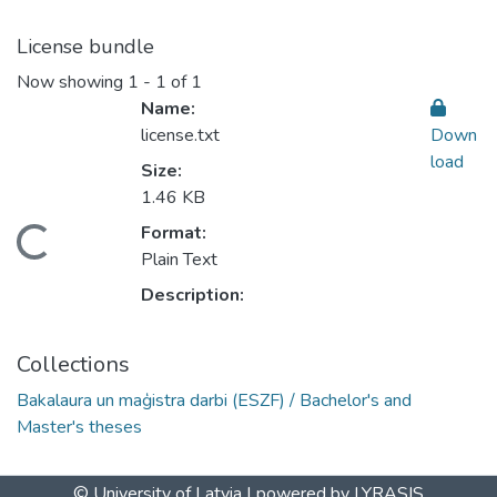
License bundle
Now showing
1 - 1 of 1
Name:
license.txt
Down
load
Size:
1.46 KB
Format:
Loading...
Plain Text
Description:
Collections
Bakalaura un maģistra darbi (ESZF) / Bachelor's and
Master's theses
© University of Latvia |
powered by LYRASIS