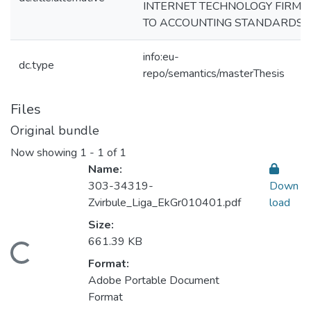
INTERNET TECHNOLOGY FIRM
TO ACCOUNTING STANDARDS
info:eu-
dc.type
repo/semantics/masterThesis
Files
Original bundle
Now showing
1 - 1 of 1
Name:
303-34319-
Down
Zvirbule_Liga_EkGr010401.pdf
load
Size:
661.39 KB
Loading...
Format:
Adobe Portable Document
Format