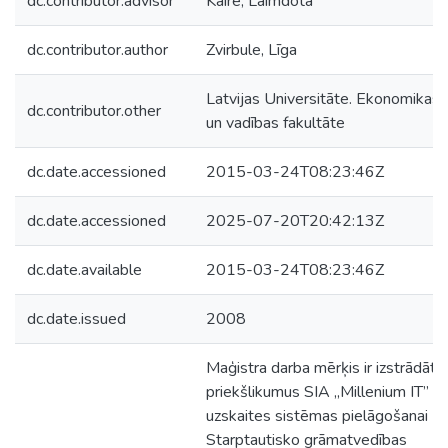
dc.contributor.advisor
Kaire, Laimdota
dc.contributor.author
Zvirbule, Līga
Latvijas Universitāte. Ekonomikas
dc.contributor.other
un vadības fakultāte
dc.date.accessioned
2015-03-24T08:23:46Z
dc.date.accessioned
2025-07-20T20:42:13Z
dc.date.available
2015-03-24T08:23:46Z
dc.date.issued
2008
Maģistra darba mērķis ir izstrādāt
priekšlikumus SIA „Millenium IT”
uzskaites sistēmas pielāgošanai
Starptautisko grāmatvedības