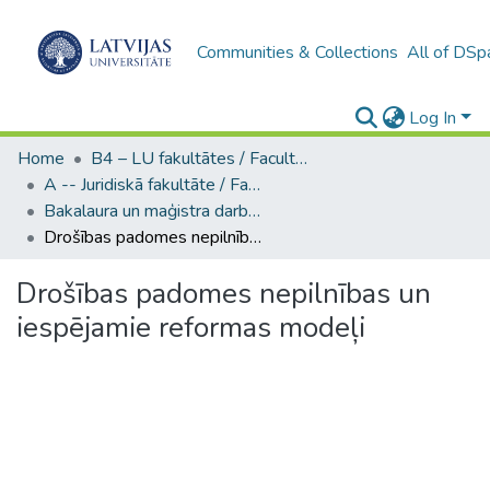
Communities & Collections
All of DSp
Log In
Home
B4 – LU fakultātes / Faculties of the UL
A -- Juridiskā fakultāte / Faculty of Law
Bakalaura un maģistra darbi (JF) / Bachelor's and Master's theses
Drošības padomes nepilnības un iespējamie reformas modeļi
Drošības padomes nepilnības un
iespējamie reformas modeļi