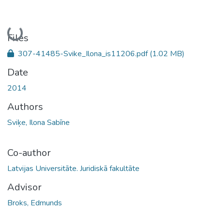
Loading...
Files
307-41485-Svike_Ilona_is11206.pdf
(1.02 MB)
Date
2014
Authors
Sviķe, Ilona Sabīne
Co-author
Latvijas Universitāte. Juridiskā fakultāte
Advisor
Broks, Edmunds