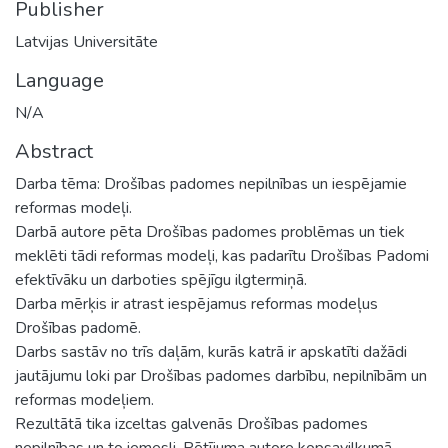
Publisher
Latvijas Universitāte
Language
N/A
Abstract
Darba tēma: Drošības padomes nepilnības un iespējamie
reformas modeļi.
Darbā autore pēta Drošības padomes problēmas un tiek
meklēti tādi reformas modeļi, kas padarītu Drošības Padomi
efektīvāku un darboties spējīgu ilgtermiņā.
Darba mērķis ir atrast iespējamus reformas modeļus
Drošības padomē.
Darbs sastāv no trīs daļām, kurās katrā ir apskatīti dažādi
jautājumu loki par Drošības padomes darbību, nepilnībām un
reformas modeļiem.
Rezultātā tika izceltas galvenās Drošības padomes
nepilnības un to iemesli. Pētījuma autore kopsavilkumā