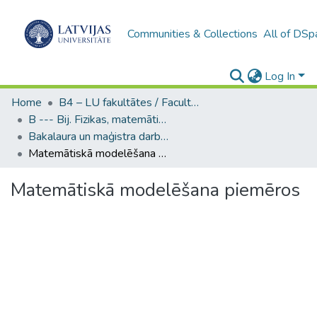
Communities & Collections
All of DSp
Log In
Home
B4 – LU fakultātes / Faculties of the UL
B --- Bij. Fizikas, matemātikas un optometrijas fakultātes studentu noslēguma darbi / Faculty of Physics, Mathematics and Optometry - Graduate works
Bakalaura un maģistra darbi (FMOF) / Bachelor's and Master's theses
Matemātiskā modelēšana piemēros
Matemātiskā modelēšana piemēros