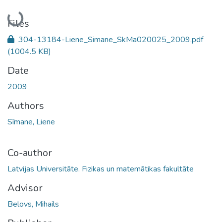
Loading...
Files
304-13184-Liene_Simane_SkMa020025_2009.pdf
(1004.5 KB)
Date
2009
Authors
Sīmane, Liene
Co-author
Latvijas Universitāte. Fizikas un matemātikas fakultāte
Advisor
Belovs, Mihails