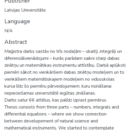
Publisher
Latvijas Universitāte
Language
N/A
Abstract
Maģistra darbs sastāv no trīs nodaļām – skaitļi, integrāļi un
diferenciālvienādojumi – kurās parādam saikni starp dabas
zinātņu un matemātikas instrumentu attīstību. Darbā aplūkoti
piemēri sākot no vienkāršiem dabas zinātņu modeļiem un to
vienkāšiem matemātiskajiem modeļiem no vidusskolas
kursa līdz šo piemēru pārveidojumiem, kuru risināšanai
nepieciešamas universitātē iegūtas zināšanas.
Darbs satur 66 attēlus, kas palīdz izprast piemērus.
Thesis consists from three parts – numbers, integrals and
differential equations – where we show connection
between developement of natural science and
mathematical instruments. We started to contemplate