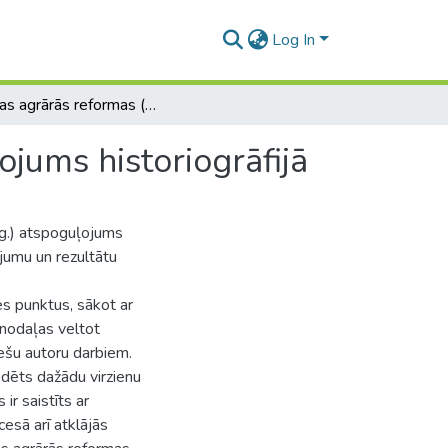
Log In
Latvijas agrārās reformas (1920.-1937.g.) atspoguļojums historiogrāfijā
ojums historiogrāfijā
g.) atspoguļojums
ījumu un rezultātu
es punktus, sākot ar
nodaļas veltot
ešu autoru darbiem.
edēts dažādu virzienu
ir saistīts ar
esā arī atklājās