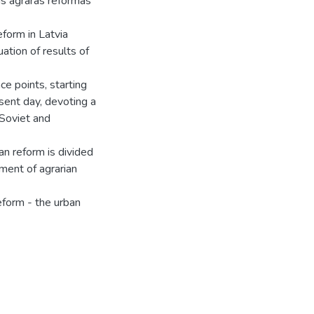
is agrārās reformas
form in Latvia
ation of results of
ce points, starting
sent day, devoting a
 Soviet and
n reform is divided
sment of agrarian
eform - the urban