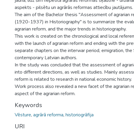
jauna, līdz šim nepētīta agrārās reformas šķautne - urbāna
aspekts - pilsētu un agrārās reformas attiecību jautājums.
The aim of the Bachelor thesis "Assessment of agrarian re
(1920-1937) in Historiography" is to summarize the evalu
agrarian reform, and the major trends in historiography.
This work is created on the chronological and local referen
with the launch of agrarian reform and ending with the pre
separate chapters on the interwar period, emigration, the
contemporary Latvian authors.
In the study was concluded that the assessment of agraria
into different directions, as well as studies. Mainly asses
reform is related to research in national economic history.
Work process also revealed a new facet of the agrarian r
aspect of the agrarian reform.
Keywords
Vēsture
,
agrārā reforma
,
historiogrāfija
URI