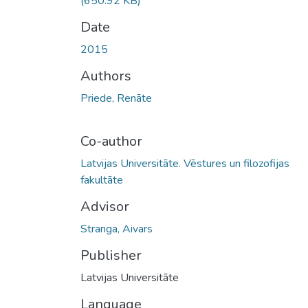
(650.92 KB)
Date
2015
Authors
Priede, Renāte
Co-author
Latvijas Universitāte. Vēstures un filozofijas
fakultāte
Advisor
Stranga, Aivars
Publisher
Latvijas Universitāte
Language