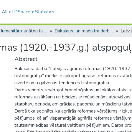
All of DSpace
Statistics
A -- Humanitāro zinātņu fakultāte / Faculty of Humanities
Bakalaura un maģistra darbi (HZF) / Bachelor's and Master's theses
rmas (1920.-1937.g.) atspoguļ
Abstract
Bakalaura darba “Latvijas agrārās reformas (1920.-1937.
historiogrāfijā” mērķis ir apkopot agrāras reformas uzstād
izvērtējumu galvenās tendences historiogrāfijā.
Darbs veidots, ievērojot hronoloģiskos un lokālos atskait
reformas uzsākšanu un beidzot ar mūsdienām, atsevišķas 
starpkaru perioda, emigrācijas, padomju un mūsdienu latvi
Darbā tika secināts, ka agrārās reformas vērtējums ir izkli
pētījumos, kā arī, vispamatīgāk agrārās reformas vērtējums 
tautsaimniecības vēsturei veltītiem pētījumiem. Darba proc