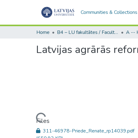
Communities & Collections
Home
B4 – LU fakultātes / Faculties of the UL
Latvijas agrārās refo
Loading...
Files
311-46978-Priede_Renate_rp14039.pdf