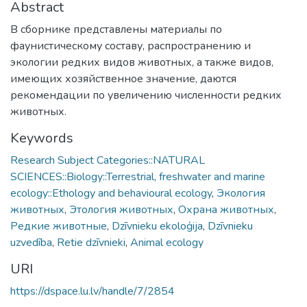
Abstract
В сборнике представлены материалы по
фаунистическому составу, рас­пространению и
экологии редких видов животных, а также видов,
имеющих хозяйственное значение, даются
рекомендации по увели­чению численности редких
животных.
Keywords
Research Subject Categories::NATURAL
SCIENCES::Biology::Terrestrial, freshwater and marine
ecology::Ethology and behavioural ecology
,
Экология
животных
,
Этология животных
,
Охрана животных
,
Редкие животные
,
Dzīvnieku ekoloģija
,
Dzīvnieku
uzvedība
,
Retie dzīvnieki
,
Animal ecology
URI
https://dspace.lu.lv/handle/7/2854