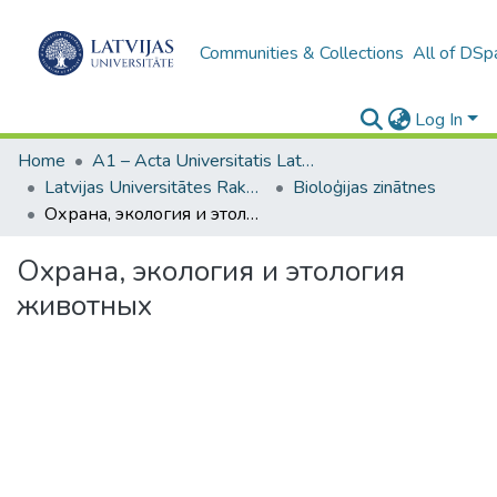
Communities & Collections
All of DSp
Log In
Home
A1 – Acta Universitatis Latviensis / Universitātes raksti / Scientific papers
Latvijas Universitātes Raksti (1949– )
Bioloģijas zinātnes
Охрана, экология и этология животных
Охрана, экология и этология
животных