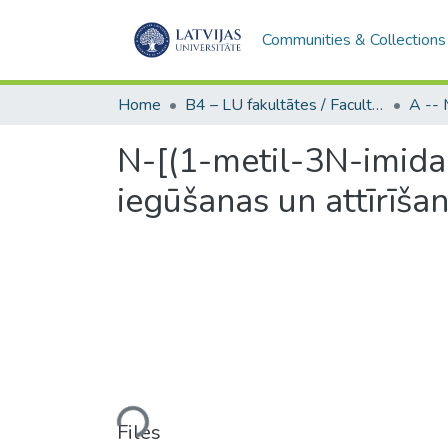
Communities & Collections
Home
B4 – LU fakultātes / Faculties of the UL
N-[(1-metil-3N-imida
iegūšanas un attīrīša
Loading...
Files