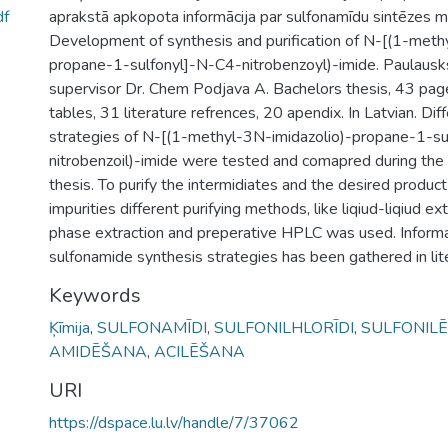
df
aprakstā apkopota informācija par sulfonamīdu sintēzes 
Development of synthesis and purification of N-[(1-meth
propane-1-sulfonyl]-N-C4-nitrobenzoyl)-imide. Paulausks 
supervisor Dr. Chem Podjava A. Bachelors thesis, 43 page
tables, 31 literature refrences, 20 apendix. In Latvian. Dif
strategies of N-[(1-methyl-3N-imidazolio)-propane-1-s
nitrobenzoil)-imide were tested and comapred during the
thesis. To purify the intermidiates and the desired produ
impurities different purifying methods, like liqiud-liqiud ext
phase extraction and preperative HPLC was used. Inform
sulfonamide synthesis strategies has been gathered in lit
Keywords
Ķīmija
,
SULFONAMĪDI
,
SULFONILHLORĪDI
,
SULFONIL
AMIDĒŠANA
,
ACILĒŠANA
URI
https://dspace.lu.lv/handle/7/37062