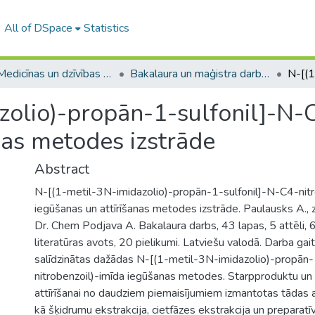
All of DSpace
Statistics
A -- Medicīnas un dzīvības zinātņu fakultāte / Faculty of Medicine and Life Sciences
Bakalaura un maģistra darbi (MDZF) / Bachelor's and Master's theses
zolio)-propān-1-sulfonil]-N-C
nas metodes izstrāde
Abstract
N-[(1-metil-3N-imidazolio)-propān-1-sulfonil]-N-C4-nitr
iegūšanas un attīrīšanas metodes izstrāde. Paulausks A., z
Dr. Chem Podjava A. Bakalaura darbs, 43 lapas, 5 attēli, 
literatūras avots, 20 pielikumi. Latviešu valodā. Darba gai
salīdzinātas dažādas N-[(1-metil-3N-imidazolio)-propān-
nitrobenzoil)-imīda iegūšanas metodes. Starpproduktu un
attīrīšanai no daudziem piemaisījumiem izmantotas tādas 
kā šķidrumu ekstrakcija, cietfāzes ekstrakcija un preparat