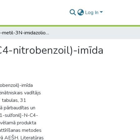
Log In
N-[(1-metil-3N-imidazolio)-propān-1-sulfonil]-N-C4-nitrobenzoil)-imīda iegūšanas un attīrīšanas metodes izstrāde
4-nitrobenzoil)-imīda
obenzoil)-imīda
inātniskais vadītājs
6 tabulas, 31
tā pārbaudītas un
1-sulfonil]-N-C4-
 vēlamā produkta
attīrīšanas metodes
īvā AEŠH. Literatūras