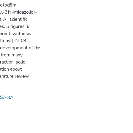
metodēm.
yl-3N-imidazolio)-
A., scientific
s, 5 figures, 6
ferent synthesis
ulfonyl]-N-C4-
 development of this
ct from many
raction, solid ‒
ation about
erature review.
ĒŠANA
,