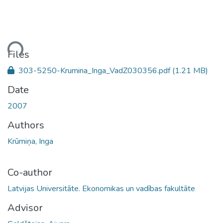
ding...
Files
303-5250-Krumina_Inga_VadZ030356.pdf
(1.21 MB)
Date
2007
Authors
Krūmiņa, Inga
Co-author
Latvijas Universitāte. Ekonomikas un vadības fakultāte
Advisor