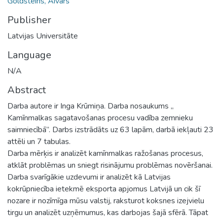
Goldšteins, Aivars
Publisher
Latvijas Universitāte
Language
N/A
Abstract
Darba autore ir Inga Krūmiņa. Darba nosaukums „
Kamīnmalkas sagatavošanas procesu vadība zemnieku
saimniecībā”. Darbs izstrādāts uz 63 lapām, darbā iekļauti 23
attēli un 7 tabulas.
Darba mērķis ir analizēt kamīnmalkas ražošanas procesus,
atklāt problēmas un sniegt risinājumu problēmas novēršanai.
Darba svarīgākie uzdevumi ir analizēt kā Latvijas
kokrūpniecība ietekmē eksporta apjomus Latvijā un cik šī
nozare ir nozīmīga mūsu valstij, raksturot koksnes izejvielu
tirgu un analizēt uzņēmumus, kas darbojas šajā sfērā. Tāpat