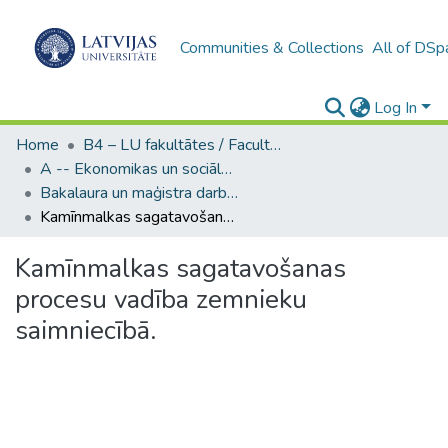
Communities & Collections
All of DSp
Log In
Home
B4 – LU fakultātes / Faculties of the UL
A -- Ekonomikas un sociālo zinātņu fakultāte / Faculty of Economics and Social Sciences
Bakalaura un maģistra darbi (ESZF) / Bachelor's and Master's theses
Kamīnmalkas sagatavošanas procesu vadība zemnieku saimniecībā.
Kamīnmalkas sagatavošanas
procesu vadība zemnieku
saimniecībā.