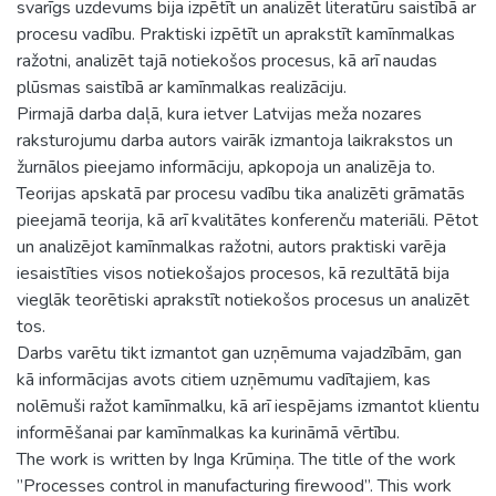
svarīgs uzdevums bija izpētīt un analizēt literatūru saistībā ar
procesu vadību. Praktiski izpētīt un aprakstīt kamīnmalkas
ražotni, analizēt tajā notiekošos procesus, kā arī naudas
plūsmas saistībā ar kamīnmalkas realizāciju.
Pirmajā darba daļā, kura ietver Latvijas meža nozares
raksturojumu darba autors vairāk izmantoja laikrakstos un
žurnālos pieejamo informāciju, apkopoja un analizēja to.
Teorijas apskatā par procesu vadību tika analizēti grāmatās
pieejamā teorija, kā arī kvalitātes konferenču materiāli. Pētot
un analizējot kamīnmalkas ražotni, autors praktiski varēja
iesaistīties visos notiekošajos procesos, kā rezultātā bija
vieglāk teorētiski aprakstīt notiekošos procesus un analizēt
tos.
Darbs varētu tikt izmantot gan uzņēmuma vajadzībām, gan
kā informācijas avots citiem uzņēmumu vadītajiem, kas
nolēmuši ražot kamīnmalku, kā arī iespējams izmantot klientu
informēšanai par kamīnmalkas ka kurināmā vērtību.
The work is written by Inga Krūmiņa. The title of the work
”Processes control in manufacturing firewood”. This work