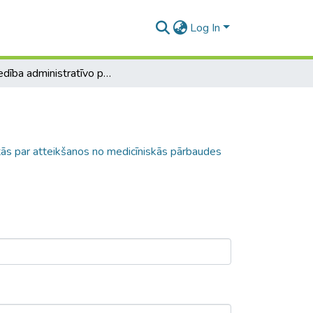
Log In
Lietvedība administratīvo pārkāpumu lietās par atteikšanos no medicīniskās pārbaudes alkohola koncentrācijas noteikšanai, narkotisko vai citu apreibinošo vielu ietekmes pārbaudes
tās par atteikšanos no medicīniskās pārbaudes