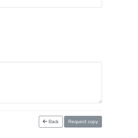
Back
Request copy