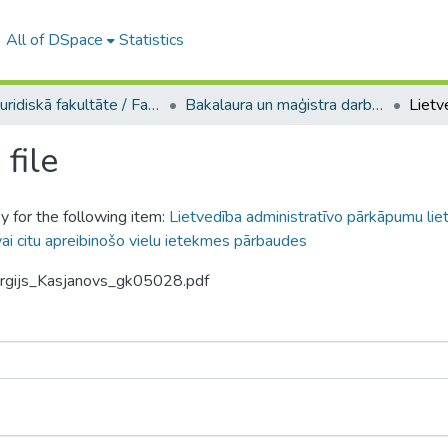
All of DSpace
Statistics
A -- Juridiskā fakultāte / Faculty of Law
Bakalaura un maģistra darbi (JF) / Bachelor's and Master's theses
file
y for the following item:
Lietvedība administratīvo pārkāpumu lie
vai citu apreibinošo vielu ietekmes pārbaudes
orgijs_Kasjanovs_gk05028.pdf