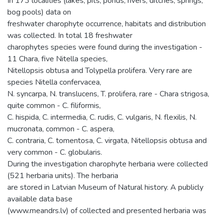
In 173 localities (lakes, pits, ponds, rivers, ditches, springs,
bog pools) data on
freshwater charophyte occurrence, habitats and distribution
was collected. In total 18 freshwater
charophytes species were found during the investigation -
11 Chara, five Nitella species,
Nitellopsis obtusa and Tolypella prolifera. Very rare are
species Nitella confervacea,
N. syncarpa, N. translucens, T. prolifera, rare - Chara strigosa,
quite common - C. filiformis,
C. hispida, C. intermedia, C. rudis, C. vulgaris, N. flexilis, N.
mucronata, common - C. aspera,
C. contraria, C. tomentosa, C. virgata, Nitellopsis obtusa and
very common - C. globularis.
During the investigation charophyte herbaria were collected
(521 herbaria units). The herbaria
are stored in Latvian Museum of Natural history. A publicly
available data base
(www.meandrs.lv) of collected and presented herbaria was