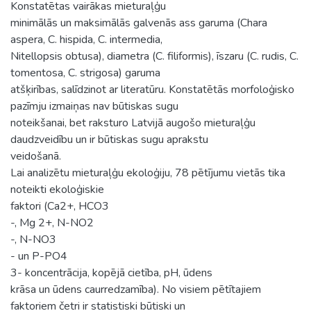
Konstatētas vairākas mieturaļģu
minimālās un maksimālās galvenās ass garuma (Chara
aspera, C. hispida, C. intermedia,
Nitellopsis obtusa), diametra (C. filiformis), īszaru (C. rudis, C.
tomentosa, C. strigosa) garuma
atšķirības, salīdzinot ar literatūru. Konstatētās morfoloģisko
pazīmju izmaiņas nav būtiskas sugu
noteikšanai, bet raksturo Latvijā augošo mieturaļģu
daudzveidību un ir būtiskas sugu aprakstu
veidošanā.
Lai analizētu mieturaļģu ekoloģiju, 78 pētījumu vietās tika
noteikti ekoloģiskie
faktori (Ca2+, HCO3
-, Mg 2+, N-NO2
-, N-NO3
- un P-PO4
3- koncentrācija, kopējā cietība, pH, ūdens
krāsa un ūdens caurredzamība). No visiem pētītajiem
faktoriem četri ir statistiski būtiski un