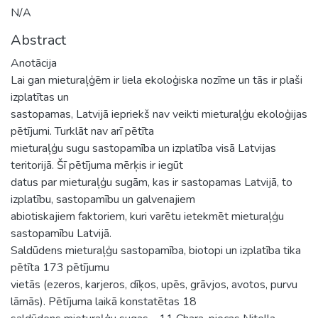
N/A
Abstract
Anotācija
Lai gan mieturaļģēm ir liela ekoloģiska nozīme un tās ir plaši
izplatītas un
sastopamas, Latvijā iepriekš nav veikti mieturaļģu ekoloģijas
pētījumi. Turklāt nav arī pētīta
mieturaļģu sugu sastopamība un izplatība visā Latvijas
teritorijā. Šī pētījuma mērķis ir iegūt
datus par mieturaļģu sugām, kas ir sastopamas Latvijā, to
izplatību, sastopamību un galvenajiem
abiotiskajiem faktoriem, kuri varētu ietekmēt mieturaļģu
sastopamību Latvijā.
Saldūdens mieturaļģu sastopamība, biotopi un izplatība tika
pētīta 173 pētījumu
vietās (ezeros, karjeros, dīķos, upēs, grāvjos, avotos, purvu
lāmās). Pētījuma laikā konstatētas 18