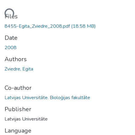
ding...
Files
8455-Egita_Zviedre_2008.pdf
(18.58 MB)
Date
2008
Authors
Zviedre, Egita
Co-author
Latvijas Universitāte. Bioloģijas fakultāte
Publisher
Latvijas Universitāte
Language