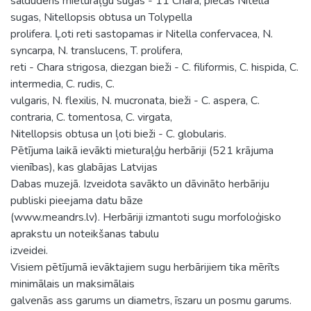
saldūdens mieturaļģu sugas - 11 Chara, piecas Nitella
sugas, Nitellopsis obtusa un Tolypella
prolifera. Ļoti reti sastopamas ir Nitella confervacea, N.
syncarpa, N. translucens, T. prolifera,
reti - Chara strigosa, diezgan bieži - C. filiformis, C. hispida, C.
intermedia, C. rudis, C.
vulgaris, N. flexilis, N. mucronata, bieži - C. aspera, C.
contraria, C. tomentosa, C. virgata,
Nitellopsis obtusa un ļoti bieži - C. globularis.
Pētījuma laikā ievākti mieturaļģu herbāriji (521 krājuma
vienības), kas glabājas Latvijas
Dabas muzejā. Izveidota savākto un dāvināto herbāriju
publiski pieejama datu bāze
(www.meandrs.lv). Herbāriji izmantoti sugu morfoloģisko
aprakstu un noteikšanas tabulu
izveidei.
Visiem pētījumā ievāktajiem sugu herbārijiem tika mērīts
minimālais un maksimālais
galvenās ass garums un diametrs, īszaru un posmu garums.