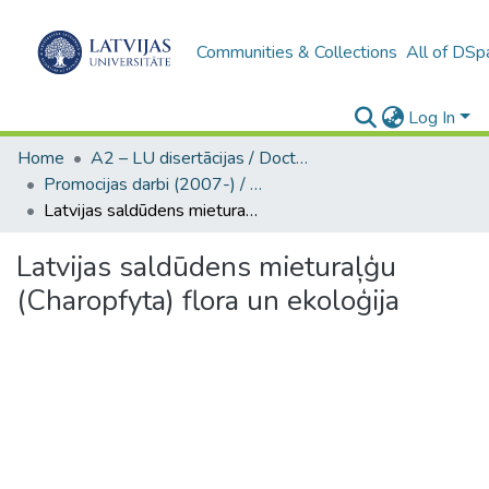
Communities & Collections
All of DSp
Log In
Home
A2 – LU disertācijas / Doctoral theses UL
Promocijas darbi (2007-) / Theses PhD
Latvijas saldūdens mieturaļģu (Charopfyta) flora un ekoloģija
Latvijas saldūdens mieturaļģu
(Charopfyta) flora un ekoloģija