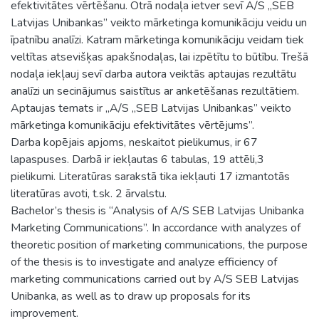
efektivitātes vērtēšanu. Otrā nodaļa ietver sevī A/S „SEB
Latvijas Unibankas” veikto mārketinga komunikāciju veidu un
īpatnību analīzi. Katram mārketinga komunikāciju veidam tiek
veltītas atsevišķas apakšnodaļas, lai izpētītu to būtību. Trešā
nodaļa iekļauj sevī darba autora veiktās aptaujas rezultātu
analīzi un secinājumus saistītus ar anketēšanas rezultātiem.
Aptaujas temats ir „A/S „SEB Latvijas Unibankas” veikto
mārketinga komunikāciju efektivitātes vērtējums”.
Darba kopējais apjoms, neskaitot pielikumus, ir 67
lapaspuses. Darbā ir iekļautas 6 tabulas, 19 attēli,3
pielikumi. Literatūras sarakstā tika iekļauti 17 izmantotās
literatūras avoti, t.sk. 2 ārvalstu.
Bachelor’s thesis is “Analysis of A/S SEB Latvijas Unibanka
Marketing Communications”. In accordance with analyzes of
theoretic position of marketing communications, the purpose
of the thesis is to investigate and analyze efficiency of
marketing communications carried out by A/S SEB Latvijas
Unibanka, as well as to draw up proposals for its
improvement.