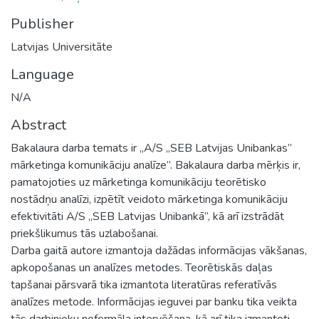
Publisher
Latvijas Universitāte
Language
N/A
Abstract
Bakalaura darba temats ir „A/S „SEB Latvijas Unibankas”
mārketinga komunikāciju analīze”. Bakalaura darba mērķis ir,
pamatojoties uz mārketinga komunikāciju teorētisko
nostādņu analīzi, izpētīt veidoto mārketinga komunikāciju
efektivitāti A/S „SEB Latvijas Unibankā”, kā arī izstrādāt
priekšlikumus tās uzlabošanai.
Darba gaitā autore izmantoja dažādas informācijas vākšanas,
apkopošanas un analīzes metodes. Teorētiskās daļas
tapšanai pārsvarā tika izmantota literatūras referatīvās
analīzes metode. Informācijas ieguvei par banku tika veikta
tās darbinieku neformāla intervēšana, kā arī tika izmantoti