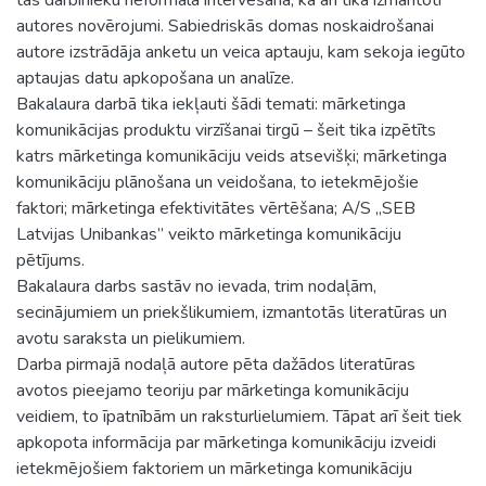
autores novērojumi. Sabiedriskās domas noskaidrošanai
autore izstrādāja anketu un veica aptauju, kam sekoja iegūto
aptaujas datu apkopošana un analīze.
Bakalaura darbā tika iekļauti šādi temati: mārketinga
komunikācijas produktu virzīšanai tirgū – šeit tika izpētīts
katrs mārketinga komunikāciju veids atsevišķi; mārketinga
komunikāciju plānošana un veidošana, to ietekmējošie
faktori; mārketinga efektivitātes vērtēšana; A/S „SEB
Latvijas Unibankas” veikto mārketinga komunikāciju
pētījums.
Bakalaura darbs sastāv no ievada, trim nodaļām,
secinājumiem un priekšlikumiem, izmantotās literatūras un
avotu saraksta un pielikumiem.
Darba pirmajā nodaļā autore pēta dažādos literatūras
avotos pieejamo teoriju par mārketinga komunikāciju
veidiem, to īpatnībām un raksturlielumiem. Tāpat arī šeit tiek
apkopota informācija par mārketinga komunikāciju izveidi
ietekmējošiem faktoriem un mārketinga komunikāciju