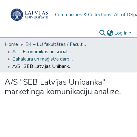
Communities & Collections
All of DSp
Log In
Home
B4 – LU fakultātes / Faculties of the UL
A -- Ekonomikas un sociālo zinātņu fakultāte / Faculty of Economics and Social Sciences
Bakalaura un maģistra darbi (ESZF) / Bachelor's and Master's theses
A/S "SEB Latvijas Unibanka" mārketinga komunikāciju analīze.
A/S "SEB Latvijas Unibanka"
mārketinga komunikāciju analīze.