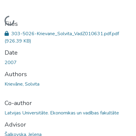
Loading...
Files
303-5026-Krievane_Solvita_VadZ010631.pdf.pdf
(926.39 KB)
Date
2007
Authors
Krievāne, Solvita
Co-author
Latvijas Universitāte. Ekonomikas un vadības fakultāte
Advisor
Šalkovska, Jeļena