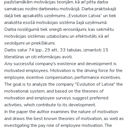
pazīstamākām motivācijas teorijām, kā arī pēta darba
samaksas nozīmi darbinieku motivācijā. Darba praktiskajā
daļā tiek apsakatīts uzņēmums „Evolution Latvia” un tiek
analizēta esošā motivācijas sistēma šajā uzņēmumā.
Darba noslēgumā tiek sniegti ierosinājumi, kas sekmētu
motivācijas sistēmas uzlabošanu un efektivitāti, kā arī
secinājumi un priekšlikumi.
Darbs satur 74 lpp., 29 att., 33 tabulas, izmantoti 15
literatūras un citi informācijas avoti.
Any successful company's existence and development is
motivated employees. Motivation is the driving force for the
employee, incentive compensation, performance incentives.
The goal is to analyze the company "Evolution of Latvia" the
motivational system, and based on the theories of
motivation and employee surveys suggest preferred
activities, which contribute to its development.
In the paper the author examines the nature of motivation
and draws the best known theories of motivation, as well as
investigating the pay role of employee motivation. The