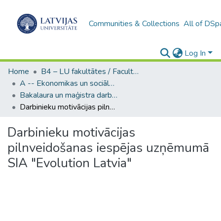
Communities & Collections
All of DSp
Log In
Home
B4 – LU fakultātes / Faculties of the UL
A -- Ekonomikas un sociālo zinātņu fakultāte / Faculty of Economics and Social Sciences
Bakalaura un maģistra darbi (ESZF) / Bachelor's and Master's theses
Darbinieku motivācijas pilnveidošanas iespējas uzņēmumā SIA "Evolution Latvia"
Darbinieku motivācijas
pilnveidošanas iespējas uzņēmumā
SIA "Evolution Latvia"