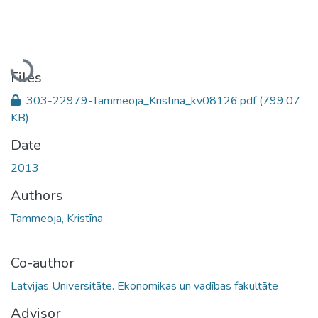
Loading...
Files
303-22979-Tammeoja_Kristina_kv08126.pdf
(799.07
KB)
Date
2013
Authors
Tammeoja, Kristīna
Co-author
Latvijas Universitāte. Ekonomikas un vadības fakultāte
Advisor