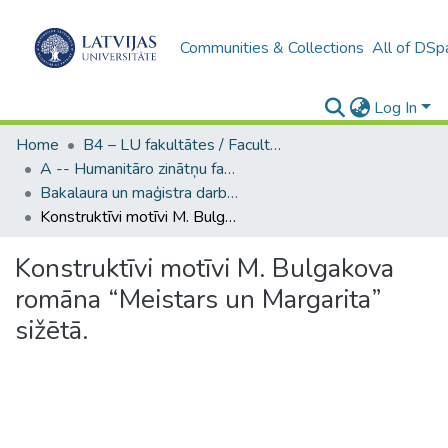
Communities & Collections
All of DSp
Log In
Home
B4 – LU fakultātes / Faculties of the UL
A -- Humanitāro zinātņu fakultāte / Faculty of Humanities
Bakalaura un maģistra darbi (HZF) / Bachelor's and Master's theses
Konstruktīvi motīvi M. Bulgakova romāna “Meistars un Margarita” sižētā.
Konstruktīvi motīvi M. Bulgakova
romāna “Meistars un Margarita”
sižētā.