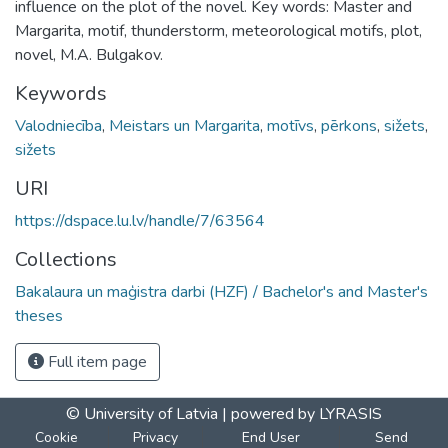
influence on the plot of the novel. Key words: Master and
Margarita, motif, thunderstorm, meteorological motifs, plot,
novel, M.A. Bulgakov.
Keywords
Valodniecība
,
Meistars un Margarita
,
motīvs
,
pērkons
,
sižets
,
sižets
URI
https://dspace.lu.lv/handle/7/63564
Collections
Bakalaura un maģistra darbi (HZF) / Bachelor's and Master's
theses
Full item page
© University of Latvia |
powered by LYRASIS
Cookie
Privacy
End User
Send