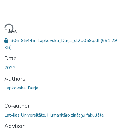
ding...
Files
306-95446-Lapkovska_Darja_dl20059.pdf
(691.29
KB)
Date
2023
Authors
Lapkovska, Darja
Co-author
Latvijas Universitāte. Humanitāro zinātņu fakultāte
Advisor