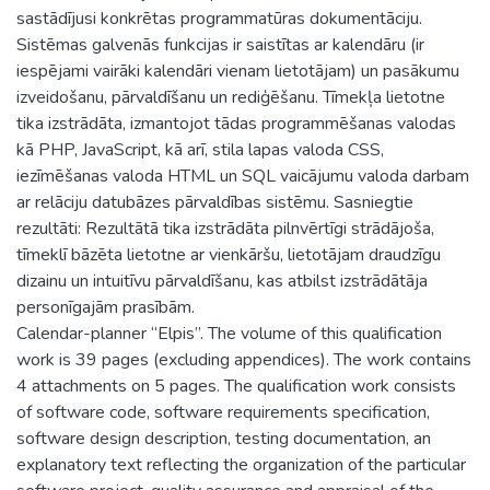
sastādījusi konkrētas programmatūras dokumentāciju.
Sistēmas galvenās funkcijas ir saistītas ar kalendāru (ir
iespējami vairāki kalendāri vienam lietotājam) un pasākumu
izveidošanu, pārvaldīšanu un rediģēšanu. Tīmekļa lietotne
tika izstrādāta, izmantojot tādas programmēšanas valodas
kā PHP, JavaScript, kā arī, stila lapas valoda CSS,
iezīmēšanas valoda HTML un SQL vaicājumu valoda darbam
ar relāciju datubāzes pārvaldības sistēmu. Sasniegtie
rezultāti: Rezultātā tika izstrādāta pilnvērtīgi strādājoša,
tīmeklī bāzēta lietotne ar vienkāršu, lietotājam draudzīgu
dizainu un intuitīvu pārvaldīšanu, kas atbilst izstrādātāja
personīgajām prasībām.
Calendar-planner “Elpis”. The volume of this qualification
work is 39 pages (excluding appendices). The work contains
4 attachments on 5 pages. The qualification work consists
of software code, software requirements specification,
software design description, testing documentation, an
explanatory text reflecting the organization of the particular