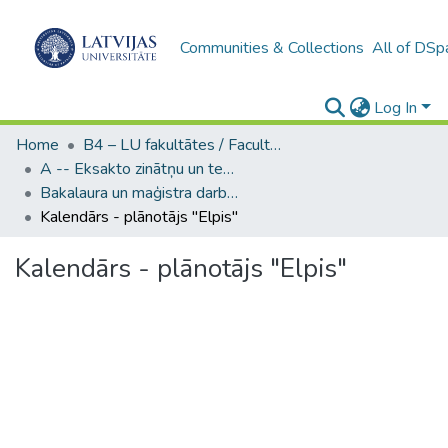
Communities & Collections
All of DSp
Log In
Home
B4 – LU fakultātes / Faculties of the UL
A -- Eksakto zinātņu un tehnoloģiju fakultāte / Faculty of Science and Technology
Bakalaura un maģistra darbi (EZTF) / Bachelor's and Master's theses
Kalendārs - plānotājs "Elpis"
Kalendārs - plānotājs "Elpis"