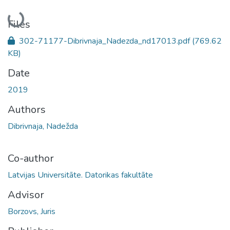
Loading...
Files
302-71177-Dibrivnaja_Nadezda_nd17013.pdf
(769.62
KB)
Date
2019
Authors
Dibrivnaja, Nadežda
Co-author
Latvijas Universitāte. Datorikas fakultāte
Advisor
Borzovs, Juris