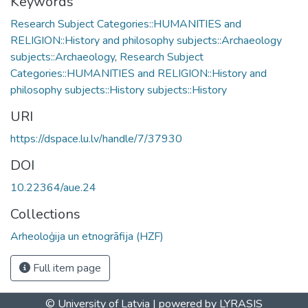
Keywords
Research Subject Categories::HUMANITIES and
RELIGION::History and philosophy subjects::Archaeology
subjects::Archaeology
,
Research Subject
Categories::HUMANITIES and RELIGION::History and
philosophy subjects::History subjects::History
URI
https://dspace.lu.lv/handle/7/37930
DOI
10.22364/aue.24
Collections
Arheoloģija un etnogrāfija (HZF)
Full item page
© University of Latvia |
powered by LYRASIS