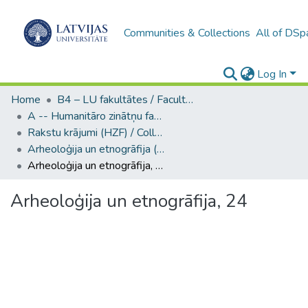
Communities & Collections
All of DSp
Log In
Home
B4 – LU fakultātes / Faculties of the UL
A -- Humanitāro zinātņu fakultāte / Faculty of Humanities
Rakstu krājumi (HZF) / Collections of articles
Arheoloģija un etnogrāfija (HZF)
Arheoloģija un etnogrāfija, 24
Arheoloģija un etnogrāfija, 24