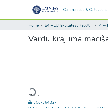
Communities & Collections
Home
B4 – LU fakultātes / Faculties of the UL
Vārdu krājuma mācīša
Loading...
Files
306-36482-