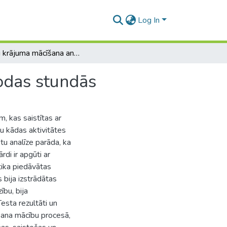
Log In
Vārdu krājuma mācīšana angļu valodas kā svešvalodas stundās
odas stundās
m, kas saistītas ar
mu kādas aktivitātes
u analīze parāda, ka
rdi ir apgūti ar
tika piedāvātas
 bija izstrādātas
ību, bija
Testa rezultāti un
šana mācību procesā,