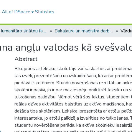
All of DSpace
Statistics
A -- Humanitāro zinātņu fakultāte / Faculty of Humanities
Bakalaura un maģistra darbi (HZF) / Bachelor's and Master's theses
na angļu valodas kā svešval
Abstract
Rīkojoties ar leksiku, skolotājs var saskarties ar problēmā
tās izvēli, prezentēšanu un izskaidrošanu, kā arī ar problē
piedāvāt skolēniem. Stundu novērošanas rezultāti un anket
skolēni ir pasīvi, jo ir par maz iespēju praktizēt leksiku un vā
tulkošanas palīdzību. Ņēmot vērā šos faktus, studentiem 
reālas dzīves aktivitātes balstītas uz aktīvo macīšanos, kas
dažāda tipa skolēniem. Leksika, prezentēta ar attēlu palīdz
interesantaka, jo attēli palīdzēja izvairīties no tulkošanas. 
studentu novērtēšana parāda, ka aktīva skolnieku iesaistī