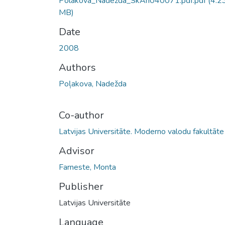
Polakova_Nadezda_SkAn040071.pdf.pdf
(4.2
MB)
Date
2008
Authors
Poļakova, Nadežda
Co-author
Latvijas Universitāte. Moderno valodu fakultāte
Advisor
Farneste, Monta
Publisher
Latvijas Universitāte
Language