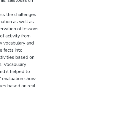
ošas, saistošas un
ss the challenges
nation as well as
servation of lessons
of activity from
ew vocabulary and
 facts into
ctivities based on
rs. Vocabulary
nd it helped to
s’ evaluation show
ties based on real