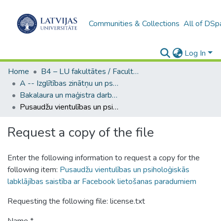
Communities & Collections
All of DSp
Log In
Home
B4 – LU fakultātes / Faculties of the UL
A -- Izglītības zinātņu un psiholoģijas fakultāte / Faculty of Education Sciences and Psychology
Bakalaura un maģistra darbi (PPMF) / Bachelor's and Master's theses
Pusaudžu vientulības un psiholoģiskās labklājības saistība ar Facebook lietošanas paradumiem
Request a copy of the file
Enter the following information to request a copy for the
following item:
Pusaudžu vientulības un psiholoģiskās
labklājības saistība ar Facebook lietošanas paradumiem
Requesting the following file: license.txt