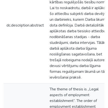
kārtības regulējošās tiesību normas
Lai to noskaidrotu, darbā ir aplūkoti
šo attiecību subjekti darba devējs
un darbinieks, kuriem Darba likumā 
dc.description.abstract
dota definīcija. Darbā detalizētāk
aplūkotas darba tiesisko attiecību
nodibināšanas stadijas - darba
sludinājumi, darba intervijas. Tālāk
darbā aplūkota darba līguma
noslēgšanas sagatavošana, bet
trešajā nobeiguma nodaļā autore
devusi vērtējumu darba līguma
formas regulējumam likumā un tā
ievērošanai praksē.
The theme of thesis is „Legal
aspects of employment
establishment”. The order of
employment establishment