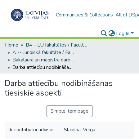
Communities & Collections
All of DSp
Log In
Home
B4 – LU fakultātes / Faculties of the UL
A -- Juridiskā fakultāte / Faculty of Law
Bakalaura un maģistra darbi (JF) / Bachelor's and Master's theses
Darba attiecību nodibināšanas tiesiskie aspekti
Darba attiecību nodibināšanas
tiesiskie aspekti
Simple item page
dc.contributor.advisor
Slaidiņa, Velga