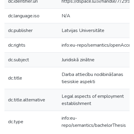
dc.identifier.uri
https://dspace.lu.lv/handle/7/299
dc.language.iso
N/A
dc.publisher
Latvijas Universitāte
dc.rights
info:eu-repo/semantics/openAcces
dc.subject
Juridiskā zinātne
Darba attiecību nodibināšanas
dc.title
tiesiskie aspekti
Legal aspects of employment
dc.title.alternative
establishment
info:eu-
dc.type
repo/semantics/bachelorThesis