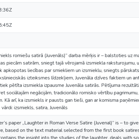
3:36Z
8:45Z
iekls romiešu satirā (Juvenāls)” darba mērķis ir – balstoties uz ma
as piecām satirām, sniegt tajā vērojamā izsmiekla raksturojumu, 
ek apkopotas liecības par smiekliem un izsmieklu, sniegts pārska
inieciskās izteiksmes līdzekļiem, Juvenāla dzīves faktiem un ant
 tiek pētīta izsmiekla izpausme Juvenāla satirās. Pētījuma rezultāt
pret sociālajām negācijām, tradicionālo romisko vērtību pagrimumu
 Kā arī, ka izsmiekls ir pausts gan tieši, gan ar komisma paņēmi
vārdi: izsmiekls, satira, Juvenāls
r’s paper „Laughter in Roman Verse Satire (Juvenal)” is – to give
e, based on the text material selected from the first book satires 
ontains the insight into the studies of the laughter, deals with s