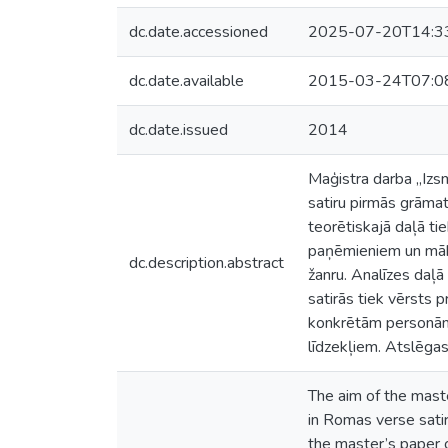
dc.date.accessioned
2025-07-20T14:3
dc.date.available
2015-03-24T07:0
dc.date.issued
2014
Maģistra darba „Izsm
satiru pirmās grāmat
teorētiskajā daļā ti
paņēmieniem un māksl
dc.description.abstract
žanru. Analīzes daļā
satirās tiek vērsts 
konkrētām personām.
līdzekļiem. Atslēgas 
The aim of the maste
in Romas verse satir
the master’s paper c