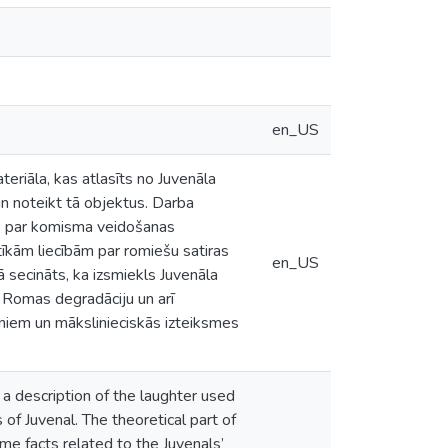
en_US
teriāla, kas atlasīts no Juvenāla
un noteikt tā objektus. Darba
ts par komisma veidošanas
īkām liecībām par romiešu satiras
en_US
ā secināts, ka izsmiekls Juvenāla
, Romas degradāciju un arī
eniem un mākslinieciskās izteiksmes
 a description of the laughter used
of Juvenal. The theoretical part of
ome facts related to the Juvenals’