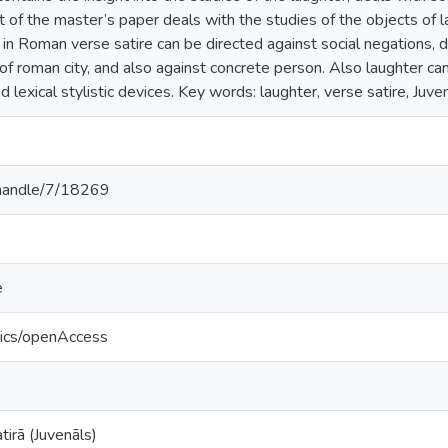
art of the master’s paper deals with the studies of the objects of 
in Roman verse satire can be directed against social negations, 
of roman city, and also against concrete person. Also laughter ca
 lexical stylistic devices. Key words: laughter, verse satire, Juve
v/handle/7/18269
e
tics/openAccess
tirā (Juvenāls)