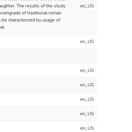
laughter. The results of the study
en_US
downgrade of traditional roman
n be characterized by usage of
nal
en_US
en_US
en_US
en_US
en_US
en_US