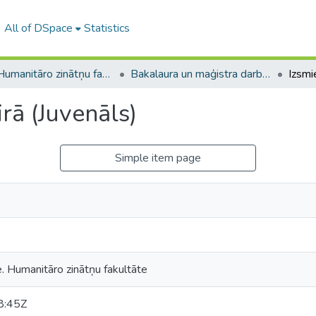
All of DSpace
Statistics
A -- Humanitāro zinātņu fakultāte / Faculty of Humanities
Bakalaura un maģistra darbi (HZF) / Bachelor's and Master's theses
rā (Juvenāls)
Simple item page
e. Humanitāro zinātņu fakultāte
8:45Z