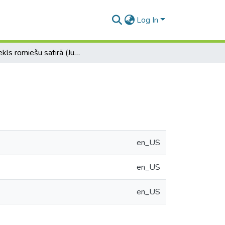
Log In
Izsmiekls romiešu satirā (Juvenāls)
en_US
en_US
en_US