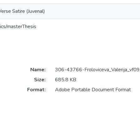
erse Satire (Juvenal)
ics/masterThesis
Name:
306-43766-Froloviceva_Valerija_vf0
Size:
685.8 KB
Format:
Adobe Portable Document Format