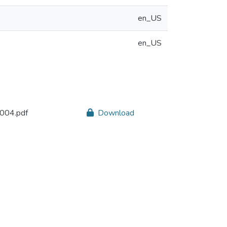
en_US
en_US
9004.pdf
Download