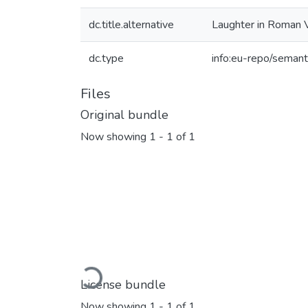
dc.title.alternative
Laughter in Roman V
dc.type
info:eu-repo/semant
Files
Original bundle
Now showing
1 - 1 of 1
Loading...
License bundle
Now showing
1 - 1 of 1