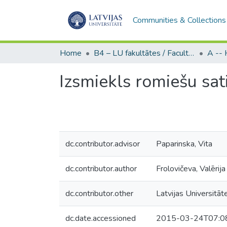
Communities & Collections
Home
B4 – LU fakultātes / Faculties of the UL
Izsmiekls romiešu sati
dc.contributor.advisor
Paparinska, Vita
dc.contributor.author
Frolovičeva, Valērija
dc.contributor.other
Latvijas Universitāt
dc.date.accessioned
2015-03-24T07:0