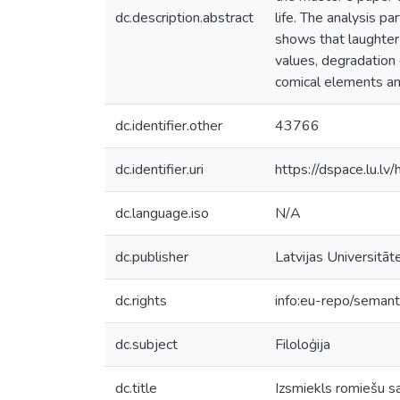
dc.description.abstract
life. The analysis p
shows that laughter 
values, degradation 
comical elements and
dc.identifier.other
43766
dc.identifier.uri
https://dspace.lu.l
dc.language.iso
N/A
dc.publisher
Latvijas Universitāt
dc.rights
info:eu-repo/seman
dc.subject
Filoloģija
dc.title
Izsmiekls romiešu sa