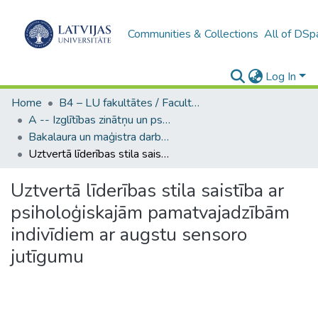
Communities & Collections
All of DSp
Log In
Home
B4 – LU fakultātes / Faculties of the UL
A -- Izglītības zinātņu un psiholoģijas fakultāte / Faculty of Education Sciences and Psychology
Bakalaura un maģistra darbi (PPMF) / Bachelor's and Master's theses
Uztvertā līderības stila saistība ar psiholoģiskajām pamatvajadzībām indivīdiem ar augstu sensoro jutīgumu
Uztvertā līderības stila saistība ar
psiholoģiskajām pamatvajadzībām
indivīdiem ar augstu sensoro
jutīgumu