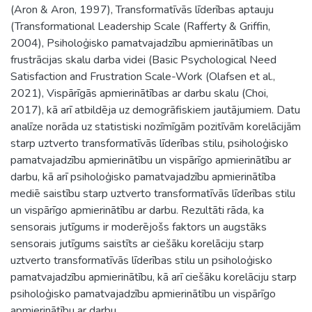
(Aron & Aron, 1997), Transformatīvās līderības aptauju
(Transformational Leadership Scale (Rafferty & Griffin,
2004), Psiholoģisko pamatvajadzību apmierinātības un
frustrācijas skalu darba videi (Basic Psychological Need
Satisfaction and Frustration Scale-Work (Olafsen et al.,
2021), Vispārīgās apmierinātības ar darbu skalu (Choi,
2017), kā arī atbildēja uz demogrāfiskiem jautājumiem. Datu
analīze norāda uz statistiski nozīmīgām pozitīvām korelācijām
starp uztverto transformatīvās līderības stilu, psiholoģisko
pamatvajadzību apmierinātību un vispārīgo apmierinātību ar
darbu, kā arī psiholoģisko pamatvajadzību apmierinātība
mediē saistību starp uztverto transformatīvās līderības stilu
un vispārīgo apmierinātību ar darbu. Rezultāti rāda, ka
sensorais jutīgums ir moderējošs faktors un augstāks
sensorais jutīgums saistīts ar ciešāku korelāciju starp
uztverto transformatīvās līderības stilu un psiholoģisko
pamatvajadzību apmierinātību, kā arī ciešāku korelāciju starp
psiholoģisko pamatvajadzību apmierinātību un vispārīgo
apmierinātību ar darbu.