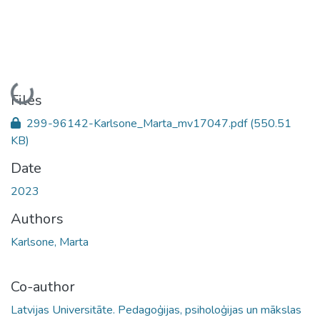
Loading...
Files
299-96142-Karlsone_Marta_mv17047.pdf
(550.51
KB)
Date
2023
Authors
Karlsone, Marta
Co-author
Latvijas Universitāte. Pedagoģijas, psiholoģijas un mākslas