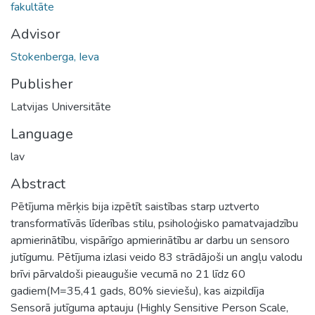
fakultāte
Advisor
Stokenberga, Ieva
Publisher
Latvijas Universitāte
Language
lav
Abstract
Pētījuma mērķis bija izpētīt saistības starp uztverto
transformatīvās līderības stilu, psiholoģisko pamatvajadzību
apmierinātību, vispārīgo apmierinātību ar darbu un sensoro
jutīgumu. Pētījuma izlasi veido 83 strādājoši un angļu valodu
brīvi pārvaldoši pieaugušie vecumā no 21 līdz 60
gadiem(M=35,41 gads, 80% sieviešu), kas aizpildīja
Sensorā jutīguma aptauju (Highly Sensitive Person Scale,