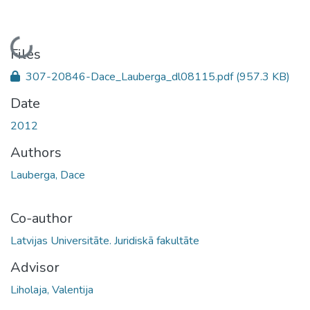
Loading...
Files
307-20846-Dace_Lauberga_dl08115.pdf
(957.3 KB)
Date
2012
Authors
Lauberga, Dace
Co-author
Latvijas Universitāte. Juridiskā fakultāte
Advisor
Liholaja, Valentija