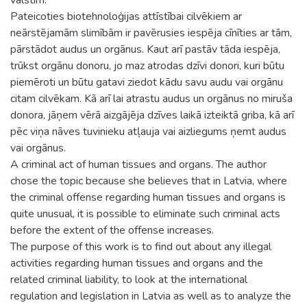
Pateicoties biotehnoloģijas attīstībai cilvēkiem ar
neārstējamām slimībām ir pavērusies iespēja cīnīties ar tām,
pārstādot audus un orgānus. Kaut arī pastāv tāda iespēja,
trūkst orgānu donoru, jo maz atrodas dzīvi donori, kuri būtu
piemēroti un būtu gatavi ziedot kādu savu audu vai orgānu
citam cilvēkam. Kā arī lai atrastu audus un orgānus no miruša
donora, jāņem vērā aizgājēja dzīves laikā izteiktā griba, kā arī
pēc viņa nāves tuvinieku atļauja vai aizliegums ņemt audus
vai orgānus.
A criminal act of human tissues and organs. The author
chose the topic because she believes that in Latvia, where
the criminal offense regarding human tissues and organs is
quite unusual, it is possible to eliminate such criminal acts
before the extent of the offense increases.
The purpose of this work is to find out about any illegal
activities regarding human tissues and organs and the
related criminal liability, to look at the international
regulation and legislation in Latvia as well as to analyze the