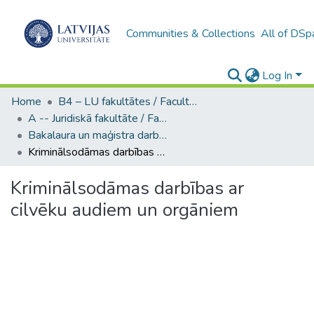
Communities & Collections
All of DSp
Log In
Home
B4 – LU fakultātes / Faculties of the UL
A -- Juridiskā fakultāte / Faculty of Law
Bakalaura un maģistra darbi (JF) / Bachelor's and Master's theses
Kriminālsodāmas darbības ar cilvēku audiem un orgāniem
Kriminālsodāmas darbības ar
cilvēku audiem un orgāniem