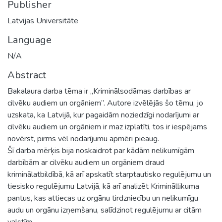
Publisher
Latvijas Universitāte
Language
N/A
Abstract
Bakalaura darba tēma ir „Kriminālsodāmas darbības ar
cilvēku audiem un orgāniem”. Autore izvēlējās šo tēmu, jo
uzskata, ka Latvijā, kur pagaidām noziedzīgi nodarījumi ar
cilvēku audiem un orgāniem ir maz izplatīti, tos ir iespējams
novērst, pirms vēl nodarījumu apmēri pieaug.
Šī darba mērķis bija noskaidrot par kādām nelikumīgām
darbībām ar cilvēku audiem un orgāniem draud
kriminālatbildībā, kā arī apskatīt starptautisko regulējumu un
tiesisko regulējumu Latvijā, kā arī analizēt Krimināllikuma
pantus, kas attiecas uz orgānu tirdzniecību un nelikumīgu
audu un orgānu izņemšanu, salīdzinot regulējumu ar citām
valstīm.