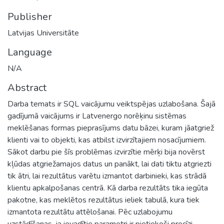
Publisher
Latvijas Universitāte
Language
N/A
Abstract
Darba temats ir SQL vaicājumu veiktspējas uzlabošana. Šajā
gadījumā vaicājums ir Latvenergo norēķinu sistēmas
meklēšanas formas pieprasījums datu bāzei, kuram jāatgriež
klienti vai to objekti, kas atbilst izvirzītajiem nosacījumiem.
Sākot darbu pie šīs problēmas izvirzītie mērķi bija novērst
kļūdas atgriežamajos datus un panākt, lai dati tiktu atgriezti
tik ātri, lai rezultātus varētu izmantot darbinieki, kas strādā
klientu apkalpošanas centrā. Kā darba rezultāts tika iegūta
pakotne, kas meklētos rezultātus ieliek tabulā, kura tiek
izmantota rezultātu attēlošanai. Pēc uzlabojumu
uzstādīšanas, ja ievadītie parametri ir pietiekoši precīzi,