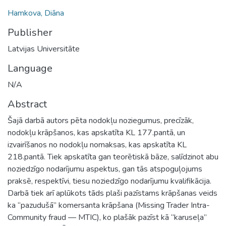
Hamkova, Diāna
Publisher
Latvijas Universitāte
Language
N/A
Abstract
Šajā darbā autors pēta nodokļu noziegumus, precīzāk,
nodokļu krāpšanos, kas apskatīta KL 177.pantā, un
izvairīšanos no nodokļu nomaksas, kas apskatīta KL
218.pantā. Tiek apskatīta gan teorētiskā bāze, salīdzinot abu
noziedzīgo nodarījumu aspektus, gan tās atspoguļojums
praksē, respektīvi, tiesu noziedzīgo nodarījumu kvalifikācija.
Darbā tiek arī aplūkots tāds plaši pazīstams krāpšanas veids
ka “pazudušā” komersanta krāpšana (Missing Trader Intra-
Community fraud — MTIC), ko plašāk pazīst kā “karuseļa”