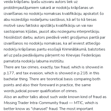
veida krāpšanu. Īpašu uzsvaru autors liek uz
problēmjautājumiem sakarā ar nodokļu krāpšanas un
izvairīšanas no nodokļu nomaksas kvalifikāciju, apskatot šo
abu noziedzīgo nodarījumu sastāvus, kā arī to kā tiesas
motivē savu faktisko apstākļu kvalifikāciju un vai nav
sastopamas kļūdas, jaucot abu noziegumu interpretāciju.
Noslēdzot darbu, autors piedāvā veikt grozījumus pantā par
izvairīšanos no nodokļu nomaksas, ka arī ieviest attiecīgo
nodokļu krāpšanas pantu esošajā Krimināllikumā, balstoties
arī uz paša piedāvājumu pārņemt no Krievijas Federācijas
pamatota nodokļu labuma institūtu.
There are tax crimes, exactly, tax fraud, which is showed in
p.177, and tax evasion, which is showed in p.218. in this
bachelar thing. There are teoretical basis comparing both
points and also their foreward in practice, the same
words,judicial power qualification of crimes.
Also an author talks about such wide known kind of fraud as
Missing Trader Intra-Community fraud — MTIC, which is
better know as "charusel" fraud. The most important