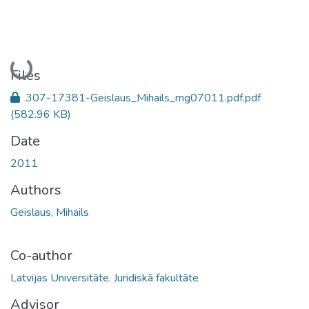
Loading...
Files
307-17381-Geislaus_Mihails_mg07011.pdf.pdf
(582.96 KB)
Date
2011
Authors
Geislaus, Mihails
Co-author
Latvijas Universitāte. Juridiskā fakultāte
Advisor