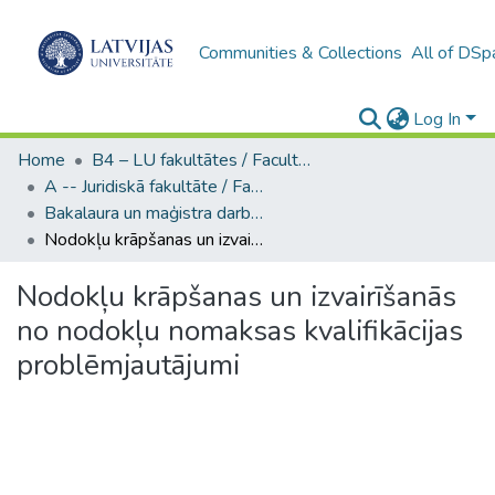
Communities & Collections
All of DSp
Log In
Home
B4 – LU fakultātes / Faculties of the UL
A -- Juridiskā fakultāte / Faculty of Law
Bakalaura un maģistra darbi (JF) / Bachelor's and Master's theses
Nodokļu krāpšanas un izvairīšanās no nodokļu nomaksas kvalifikācijas problēmjautājumi
Nodokļu krāpšanas un izvairīšanās
no nodokļu nomaksas kvalifikācijas
problēmjautājumi