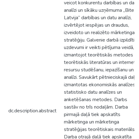
veicot konkurentu darbības un datu
analīzi un sīkāku uzņēmuma „Bite
Latvija” darbības un datu analīzi,
izvērtējot iespējas un draudus,
izveidoto un realizēto mārketinga
stratēģiju. Galvenie darbā izpildītie
uzdevumi ir veikti pētījuma veidā,
izmantojot teorētiskās metodes -
teorētiskās literatūras un interneta
resursu studēšanu, iepazīšanu un
analīzi. Savukārt pētnieciskajā daļā
izmantotas ekonomiskās analīzes,
statistisko datu analīzes un
anketēšanas metodes. Darbs
sastāv no trīs nodaļām. Darba
dc.description.abstract
pirmajā daļā tiek apskatīts
mārketinga un mārketinga
stratēģijas teorētiskais materiāls.
Darba otrajā daļā tiek apskatīta