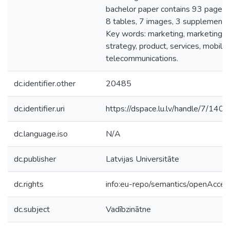
bachelor paper contains 93 pages,
8 tables, 7 images, 3 supplements
Key words: marketing, marketing
strategy, product, services, mobile
telecommunications.
dc.identifier.other
20485
dc.identifier.uri
https://dspace.lu.lv/handle/7/140
dc.language.iso
N/A
dc.publisher
Latvijas Universitāte
dc.rights
info:eu-repo/semantics/openAcces
dc.subject
Vadībzinātne