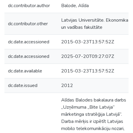
dc.contributor.author
Balode, Alīda
Latvijas Universitāte. Ekonomikas
dc.contributor.other
un vadības fakultāte
dc.date.accessioned
2015-03-23T13:57:52Z
dc.date.accessioned
2025-07-20T09:27:07Z
dc.date.available
2015-03-23T13:57:52Z
dc.date.issued
2012
Alīdas Balodes bakalaura darbs
„Uzņēmuma „Bite Latvija”
mārketinga stratēģija Latvijā”.
Darba mērķis ir izpētīt Latvijas
mobilo telekomunikāciju nozari,