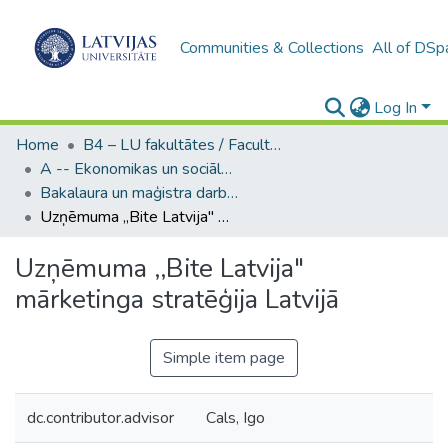
Communities & Collections
All of DSp
Log In
Home
B4 – LU fakultātes / Faculties of the UL
A -- Ekonomikas un sociālo zinātņu fakultāte / Faculty of Economics and Social Sciences
Bakalaura un maģistra darbi (ESZF) / Bachelor's and Master's theses
Uzņēmuma ,,Bite Latvija" mārketinga stratēģija Latvijā
Uzņēmuma ,,Bite Latvija"
mārketinga stratēģija Latvijā
Simple item page
dc.contributor.advisor
Cals, Igo