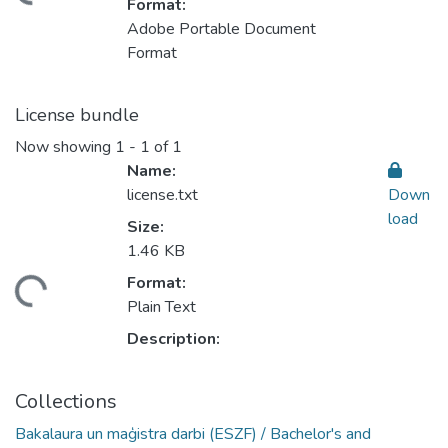
Format:
Adobe Portable Document
Format
License bundle
Now showing
1 - 1 of 1
Name:
license.txt
Down
load
Size:
1.46 KB
Format:
ding...
Plain Text
Description:
Collections
Bakalaura un maģistra darbi (ESZF) / Bachelor's and