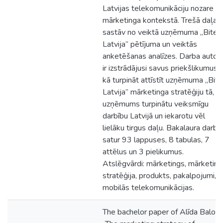
Latvijas telekomunikāciju nozare
mārketinga kontekstā. Trešā daļa
sastāv no veiktā uzņēmuma „Bite
Latvija” pētījuma un veiktās
anketēšanas analīzes. Darba autor
ir izstrādājusi savus priekšlikumus,
kā turpināt attīstīt uzņēmuma „Bite
Latvija” mārketinga stratēģiju tā, la
uzņēmums turpinātu veiksmīgu
darbību Latvijā un iekarotu vēl
lielāku tirgus daļu. Bakalaura darbs
satur 93 lappuses, 8 tabulas, 7
attēlus un 3 pielikumus.
Atslēgvārdi: mārketings, mārketing
stratēģija, produkts, pakalpojumi,
mobilās telekomunikācijas.
The bachelor paper of Alīda Balod