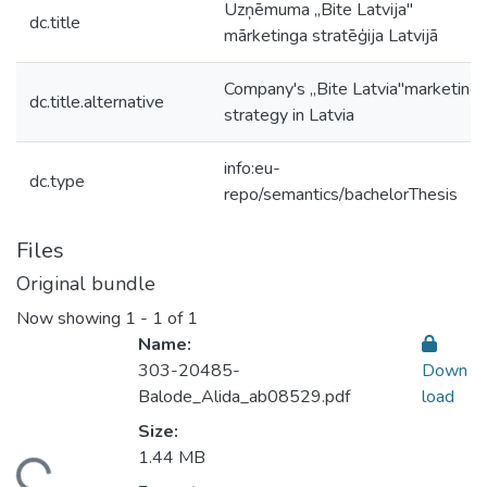
Uzņēmuma ,,Bite Latvija"
dc.title
mārketinga stratēģija Latvijā
Company's ,,Bite Latvia"marketing
dc.title.alternative
strategy in Latvia
info:eu-
dc.type
repo/semantics/bachelorThesis
Files
Original bundle
Now showing
1 - 1 of 1
Name:
303-20485-
Down
Balode_Alida_ab08529.pdf
load
Size:
1.44 MB
ding...