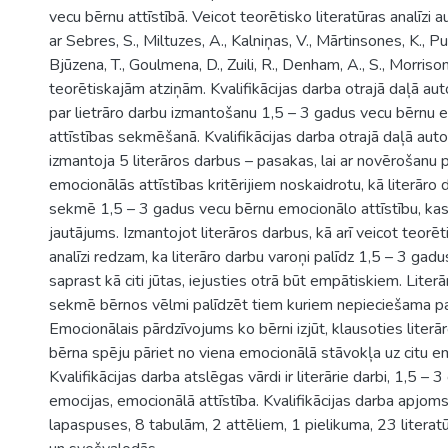
vecu bērnu attīstībā. Veicot teorētisko literatūras analīzi a
ar Sebres, S., Miltuzes, A., Kalniņas, V., Mārtinsones, K., Purē
Bjūzena, T., Goulmena, D., Zuili, R., Denham, A., S., Morrison,
teorētiskajām atziņām. Kvalifikācijas darba otrajā daļā au
par lietrāro darbu izmantošanu 1,5 – 3 gadus vecu bērnu 
attīstības sekmēšanā. Kvalifikācijas darba otrajā daļā au
izmantoja 5 literāros darbus – pasakas, lai ar novērošanu 
emocionālās attīstības kritērijiem noskaidrotu, kā literār
sekmē 1,5 – 3 gadus vecu bērnu emocionālo attīstību, kas 
jautājums. Izmantojot literāros darbus, kā arī veicot teorēt
analīzi redzam, ka literāro darbu varoņi palīdz 1,5 – 3 ga
saprast kā citi jūtas, iejusties otrā būt empātiskiem. Liter
sekmē bērnos vēlmi palīdzēt tiem kuriem nepieciešama pa
Emocionālais pārdzīvojums ko bērni izjūt, klausoties liter
bērna spēju pāriet no viena emocionālā stāvokļa uz citu e
Kvalifikācijas darba atslēgas vārdi ir literārie darbi, 1,5 – 3
emocijas, emocionālā attīstība. Kvalifikācijas darba apjom
lapaspuses, 8 tabulām, 2 attēliem, 1 pielikuma, 23 literat