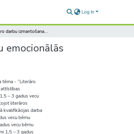
Log In
Literāro darbu izmantošana 1,5-3 gadus vecu bērnu emocionālās attīstības sekmēšanā
nu emocionālās
ba tēma - “Literāro
attīstības
t 1,5 – 3 gadus vecu
ojot literāros
 kvalifikācijas darba
gadus vecu bērnu
 gadus vecu bērnu
īmi 1,5 – 3 gadus