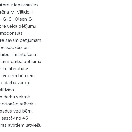
utore ir iepazinusies
na, V., Villido, I.,
 G., S., Olsen, S.,
tore veica pētījumu
emocionālās
tore savam pētījumam
pēc sociālās un
o darbu izmantošana
arī ir darba pētījuma
isko literatūras
dus veciem bērniem
āro darbu varoņi
līdzība.
āro darbu sekmē
mocionālo stāvokli.
 gadus veci bērni,
s sastāv no 46
ūras avotiem latviešu