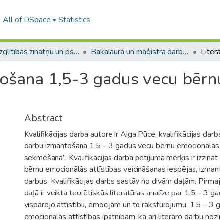
All of DSpace
Statistics
A -- Izglītības zinātņu un psiholoģijas fakultāte / Faculty of Education Sciences and Psychology
Bakalaura un maģistra darbi (PPMF) / Bachelor's and Master's theses
tošana 1,5-3 gadus vecu bēr
Abstract
Kvalifikācijas darba autore ir Aiga Pūce, kvalifikācijas dar
darbu izmantošana 1,5 – 3 gadus vecu bērnu emocionālās 
sekmēšanā”. Kvalifikācijas darba pētījuma mērķis ir izzinā
bērnu emocionālās attīstības veicināšanas iespējas, izmant
darbus. Kvalifikācijas darbs sastāv no divām daļām. Pirmajā
daļā ir veikta teorētiskās literatūras analīze par 1,5 – 3 
vispārējo attīstību, emocijām un to raksturojumu, 1,5 – 3
emocionālās attīstības īpatnībām, kā arī literāro darbu noz