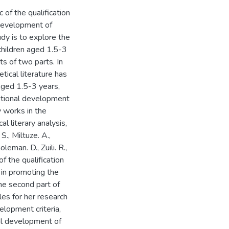
 of the qualification
 development of
udy is to explore the
children aged 1.5-3
ts of two parts. In
etical literature has
aged 1.5-3 years,
motional development
y works in the
l literary analysis,
S., Miltuze. A.,
oleman. D., Zuili. R.,
f the qualification
s in promoting the
he second part of
ales for her research
elopment criteria,
al development of