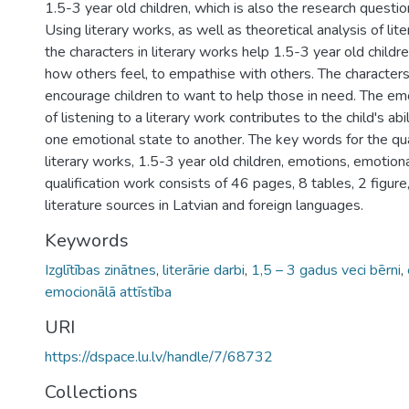
1.5-3 year old children, which is also the research questio
Using literary works, as well as theoretical analysis of lit
the characters in literary works help 1.5-3 year old child
how others feel, to empathise with others. The characters
encourage children to want to help those in need. The em
of listening to a literary work contributes to the child's ab
one emotional state to another. The key words for the qua
literary works, 1.5-3 year old children, emotions, emotio
qualification work consists of 46 pages, 8 tables, 2 figur
literature sources in Latvian and foreign languages.
Keywords
Izglītības zinātnes
,
literārie darbi
,
1,5 – 3 gadus veci bērni
,
emocionālā attīstība
URI
https://dspace.lu.lv/handle/7/68732
Collections