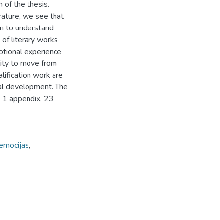
n of the thesis.
erature, we see that
ren to understand
 of literary works
otional experience
ility to move from
lification work are
nal development. The
e, 1 appendix, 23
emocijas
,