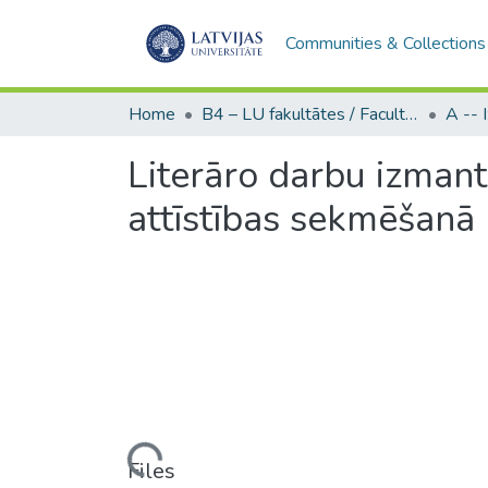
Communities & Collections
Home
B4 – LU fakultātes / Faculties of the UL
Literāro darbu izman
attīstības sekmēšanā
Loading...
Files