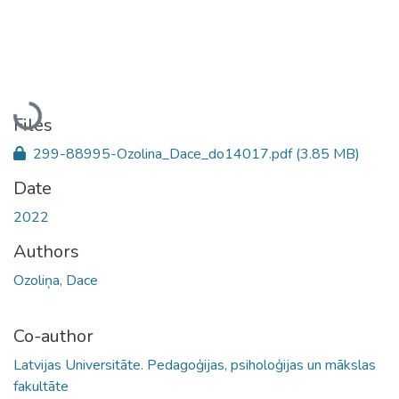
Loading...
Files
299-88995-Ozolina_Dace_do14017.pdf
(3.85 MB)
Date
2022
Authors
Ozoliņa, Dace
Co-author
Latvijas Universitāte. Pedagoģijas, psiholoģijas un mākslas
fakultāte