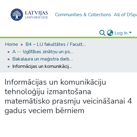
Communities & Collections
All of DSp
Log In
Home
B4 – LU fakultātes / Faculties of the UL
A -- Izglītības zinātņu un psiholoģijas fakultāte / Faculty of Education Sciences and Psychology
Bakalaura un maģistra darbi (PPMF) / Bachelor's and Master's theses
Informācijas un komunikāciju tehnoloģiju izmantošana matemātisko prasmju veicināšanai 4 gadus veciem bērniem
Informācijas un komunikāciju
tehnoloģiju izmantošana
matemātisko prasmju veicināšanai 4
gadus veciem bērniem