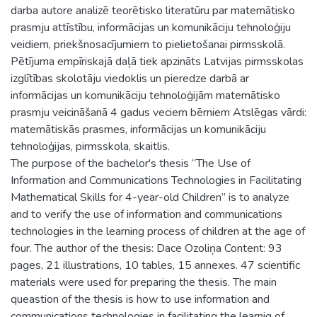
darba autore analizē teorētisko literatūru par matemātisko
prasmju attīstību, informācijas un komunikāciju tehnoloģiju
veidiem, priekšnosacījumiem to pielietošanai pirmsskolā.
Pētījuma empīriskajā daļā tiek apzināts Latvijas pirmsskolas
izglītības skolotāju viedoklis un pieredze darbā ar
informācijas un komunikāciju tehnoloģijām matemātisko
prasmju veicināšanā 4 gadus veciem bērniem Atslēgas vārdi:
matemātiskās prasmes, informācijas un komunikāciju
tehnoloģijas, pirmsskola, skaitlis.
The purpose of the bachelor's thesis “The Use of
Information and Communications Technologies in Facilitating
Mathematical Skills for 4-year-old Children” is to analyze
and to verify the use of information and communications
technologies in the learning process of children at the age of
four. The author of the thesis: Dace Ozoliņa Content: 93
pages, 21 illustrations, 10 tables, 15 annexes. 47 scientific
materials were used for preparing the thesis. The main
queastion of the thesis is how to use information and
communications technologies in facilitating the learnig of