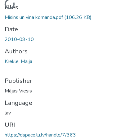
Loading...
Files
Misins un vina komanda.pdf
(106.26 KB)
Date
2010-09-10
Authors
Krekle, Maija
Publisher
Mājas Viesis
Language
lav
URI
https://dspace.lu.lv/handle/7/363