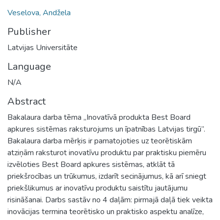
Veselova, Andžela
Publisher
Latvijas Universitāte
Language
N/A
Abstract
Bakalaura darba tēma „Inovatīvā produkta Best Board
apkures sistēmas raksturojums un īpatnības Latvijas tirgū”.
Bakalaura darba mērķis ir pamatojoties uz teorētiskām
atziņām raksturot inovatīvu produktu par praktisku piemēru
izvēloties Best Board apkures sistēmas, atklāt tā
priekšrocības un trūkumus, izdarīt secinājumus, kā arī sniegt
priekšlikumus ar inovatīvu produktu saistītu jautājumu
risināšanai. Darbs sastāv no 4 daļām: pirmajā daļā tiek veikta
inovācijas termina teorētisko un praktisko aspektu analīze,