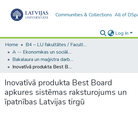
Communities & Collections
All of DSp
Log In
Home
B4 – LU fakultātes / Faculties of the UL
A -- Ekonomikas un sociālo zinātņu fakultāte / Faculty of Economics and Social Sciences
Bakalaura un maģistra darbi (ESZF) / Bachelor's and Master's theses
Inovatīvā produkta Best Board apkures sistēmas raksturojums un īpatnības Latvijas tirgū
Inovatīvā produkta Best Board
apkures sistēmas raksturojums un
īpatnības Latvijas tirgū