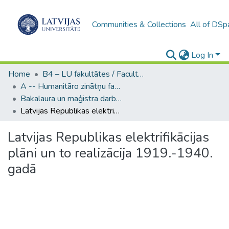
Communities & Collections
All of DSp
Log In
Home
B4 – LU fakultātes / Faculties of the UL
A -- Humanitāro zinātņu fakultāte / Faculty of Humanities
Bakalaura un maģistra darbi (HZF) / Bachelor's and Master's theses
Latvijas Republikas elektrifikācijas plāni un to realizācija 1919.-1940. gadā
Latvijas Republikas elektrifikācijas
plāni un to realizācija 1919.-1940.
gadā