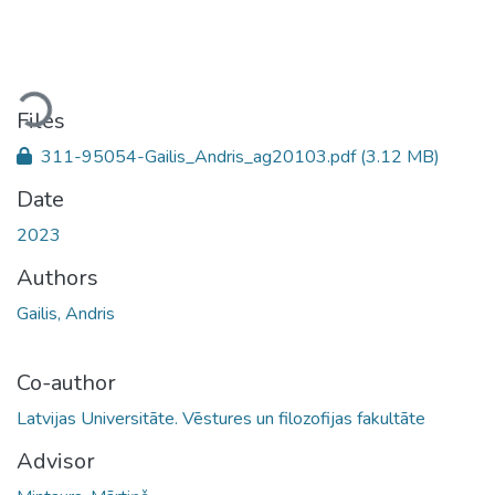
Loading...
Files
311-95054-Gailis_Andris_ag20103.pdf
(3.12 MB)
Date
2023
Authors
Gailis, Andris
Co-author
Latvijas Universitāte. Vēstures un filozofijas fakultāte
Advisor