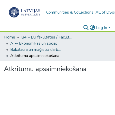
Communities & Collections
All of DSp
Log In
Home
B4 – LU fakultātes / Faculties of the UL
A -- Ekonomikas un sociālo zinātņu fakultāte / Faculty of Economics and Social Sciences
Bakalaura un maģistra darbi (ESZF) / Bachelor's and Master's theses
Atkritumu apsaimniekošana
Atkritumu apsaimniekošana