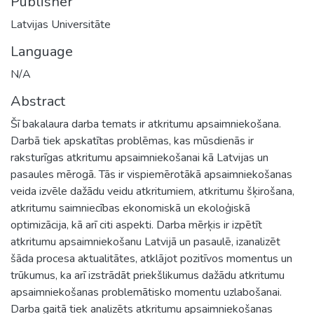
Publisher
Latvijas Universitāte
Language
N/A
Abstract
Šī bakalaura darba temats ir atkritumu apsaimniekošana.
Darbā tiek apskatītas problēmas, kas mūsdienās ir
raksturīgas atkritumu apsaimniekošanai kā Latvijas un
pasaules mērogā. Tās ir vispiemērotākā apsaimniekošanas
veida izvēle dažādu veidu atkritumiem, atkritumu šķirošana,
atkritumu saimniecības ekonomiskā un ekoloģiskā
optimizācija, kā arī citi aspekti. Darba mērķis ir izpētīt
atkritumu apsaimniekošanu Latvijā un pasaulē, izanalizēt
šāda procesa aktualitātes, atklājot pozitīvos momentus un
trūkumus, ka arī izstrādāt priekšlikumus dažādu atkritumu
apsaimniekošanas problemātisko momentu uzlabošanai.
Darba gaitā tiek analizēts atkritumu apsaimniekošanas