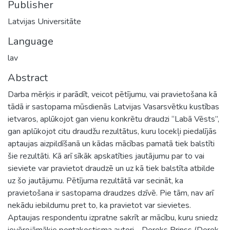
Publisher
Latvijas Universitāte
Language
lav
Abstract
Darba mērķis ir parādīt, veicot pētījumu, vai pravietošana kā
tādā ir sastopama mūsdienās Latvijas Vasarsvētku kustības
ietvaros, aplūkojot gan vienu konkrētu draudzi “Labā Vēsts”,
gan aplūkojot citu draudžu rezultātus, kuru locekļi piedalījās
aptaujas aizpildīšanā un kādas mācības pamatā tiek balstīti
šie rezultāti. Kā arī sīkāk apskatīties jautājumu par to vai
sieviete var pravietot draudzē un uz kā tiek balstīta atbilde
uz šo jautājumu. Pētījuma rezultātā var secināt, ka
pravietošana ir sastopama draudzes dzīvē. Pie tām, nav arī
nekādu iebildumu pret to, ka pravietot var sievietes.
Aptaujas respondentu izpratne sakrīt ar mācību, kuru sniedz
ievērojāmākie pentakostisma autori - Dereks Prinss (Derek