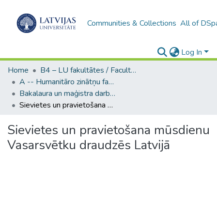
Communities & Collections
All of DSp
Log In
Home
B4 – LU fakultātes / Faculties of the UL
A -- Humanitāro zinātņu fakultāte / Faculty of Humanities
Bakalaura un maģistra darbi (HZF) / Bachelor's and Master's theses
Sievietes un pravietošana mūsdienu Vasarsvētku draudzēs Latvijā
Sievietes un pravietošana mūsdienu
Vasarsvētku draudzēs Latvijā