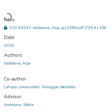
Loading...
Files
310-65542-Juldaseva_Alija_aj12088.pdf
(795.41 KB)
Date
2018
Authors
Juldaševa, Aļija
Co-author
Latvijas Universitāte. Teoloģijas fakultāte
Advisor
Andrejevs, Ņikita