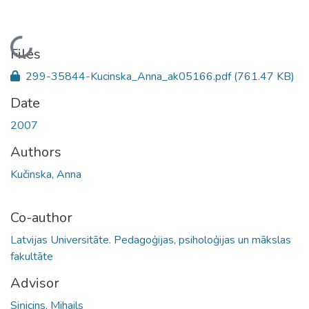
Loading...
Files
299-35844-Kucinska_Anna_ak05166.pdf
(761.47 KB)
Date
2007
Authors
Kučinska, Anna
Co-author
Latvijas Universitāte. Pedagoģijas, psiholoģijas un mākslas
fakultāte
Advisor
Siņicins, Mihails