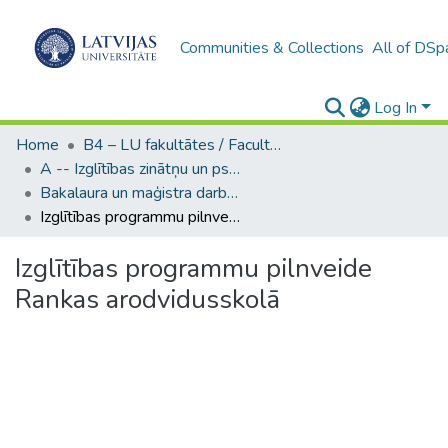
Communities & Collections
All of DSp
Log In
Home
B4 – LU fakultātes / Faculties of the UL
A -- Izglītības zinātņu un psiholoģijas fakultāte / Faculty of Education Sciences and Psychology
Bakalaura un maģistra darbi (PPMF) / Bachelor's and Master's theses
Izglītības programmu pilnveide Rankas arodvidusskolā
Izglītības programmu pilnveide
Rankas arodvidusskolā